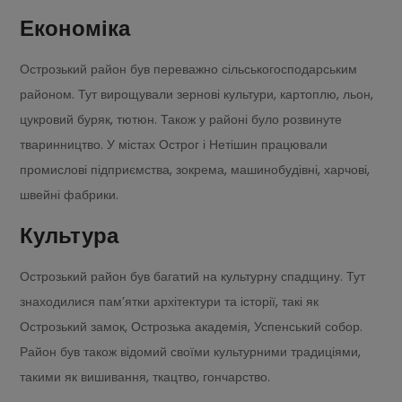
Економіка
Острозький район був переважно сільськогосподарським
районом. Тут вирощували зернові культури, картоплю, льон,
цукровий буряк, тютюн. Також у районі було розвинуте
тваринництво. У містах Острог і Нетішин працювали
промислові підприємства, зокрема, машинобудівні, харчові,
швейні фабрики.
Культура
Острозький район був багатий на культурну спадщину. Тут
знаходилися пам’ятки архітектури та історії, такі як
Острозький замок, Острозька академія, Успенський собор.
Район був також відомий своїми культурними традиціями,
такими як вишивання, ткацтво, гончарство.