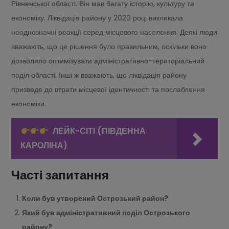
Рівненської області. Він мав багату історію, культуру та
економіку. Ліквідація району у 2020 році викликала
неоднозначні реакції серед місцевого населення. Деякі люди
вважають, що це рішення було правильним, оскільки воно
дозволило оптимізувати адміністративно-територіальний
поділ області. Інші ж вважають, що ліквідація району
призведе до втрати місцевої ідентичності та послаблення
економіки.
ЛЕЙК-СІТІ (ПІВДЕННА
КАРОЛІНА)
Часті запитання
Коли був утворений Острозький район?
Який був адміністративний поділ Острозького
району?