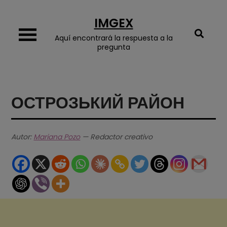
Skip
IMGEX
to
content
Aquí encontrará la respuesta a la
pregunta
ОСТРОЗЬКИЙ РАЙОН
Autor:
Mariana Pozo
— Redactor creativo