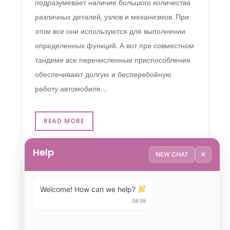
подразумевает наличие большого количества
различных деталей, узлов и механизмов. При
этом все они используются для выполнении
определенных функций. А вот при совместном
тандеме все перечисленные приспособления
обеспечивают долгую и бесперебойную
работу автомобиля.…
READ MORE
Help
✕
NEW CHAT
АВТОМОБИЛИ
Welcome! How can we help? 
Лучший Фольксваген, но ты не
08:58
можешь это купить