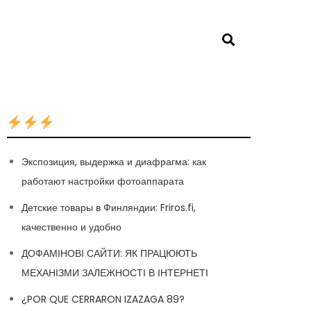
Экспозиция, выдержка и диафрагма: как
работают настройки фотоаппарата
Детские товары в Финляндии: Friros.fi,
качественно и удобно
ДОФАМІНОВІ САЙТИ: ЯК ПРАЦЮЮТЬ
МЕХАНІЗМИ ЗАЛЕЖНОСТІ В ІНТЕРНЕТІ
¿POR QUE CERRARON IZAZAGA 89?