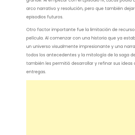
grande. Al empezar con el Episodio IV, Lucas podía 
arco narrativo y resolución, pero que también dejar
episodios futuros.
Otro factor importante fue la limitación de recursos
película. Al comenzar con una historia que ya est
un universo visualmente impresionante y una narra
todos los antecedentes y la mitología de la saga d
también les permitió desarrollar y refinar sus ide
entregas.