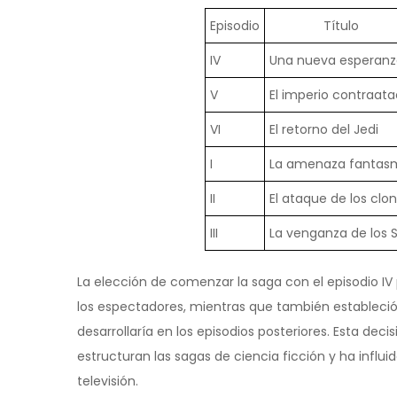
Episodio
Título
IV
Una nueva esperanz
V
El imperio contraat
VI
El retorno del Jedi
I
La amenaza fantas
II
El ataque de los clo
III
La venganza de los S
La elección de comenzar la saga con el episodio IV
los espectadores, mientras que también estableció
desarrollaría en los episodios posteriores. Esta de
estructuran las sagas de ciencia ficción y ha influ
televisión.