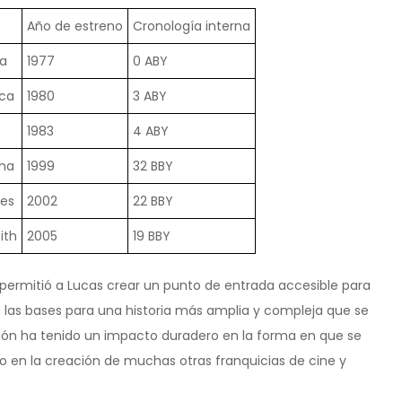
Año de estreno
Cronología interna
a
1977
0 ABY
aca
1980
3 ABY
1983
4 ABY
ma
1999
32 BBY
nes
2002
22 BBY
ith
2005
19 BBY
 permitió a Lucas crear un punto de entrada accesible para
 las bases para una historia más amplia y compleja que se
cisión ha tenido un impacto duradero en la forma en que se
ido en la creación de muchas otras franquicias de cine y