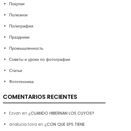
Покупки
Полезное
Полиграфия
Праздники
Промышленность
Советы и уроки по фотографии
Статьи
Фототехника
COMENTARIOS RECIENTES
Ezvan
en
¿CUANDO HIBERNAN LOS CUYOS?
analucia.tova
en
¿CON QUE EPS TIENE