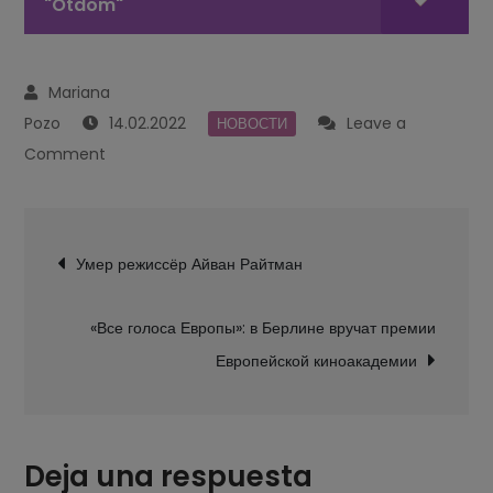
"Otdom"
14.02.2022
Leave a
НОВОСТИ
on
Comment
Rendez-
vous:
Navegación
от
Умер режиссёр Айван Райтман
de
Магритта
entradas
до
«Все голоса Европы»: в Берлине вручат премии
Маккарри
Европейской киноакадемии
Deja una respuesta