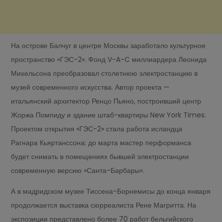
На острове Балчуг в центре Москвы заработало культурное
пространство «ГЭС-2». Фонд V-A-C миллиардера Леонида
Михельсона преобразовал столетнюю электростанцию в
музей современного искусства. Автор проекта —
итальянский архитектор Ренцо Пьяно, построивший центр
Жоржа Помпиду и здание штаб-квартиры New York Times.
Проектом открытия «ГЭС-2» стала работа исландца
Рагнара Кьяртанссона: до марта мастер перформанса
будет снимать в помещениях бывшей электростанции
современную версию «Санта-Барбары».
А в мадридском музее Тиссена-Борнемисы до конца января
продолжается выставка сюрреалиста Рене Магритта. На
экспозиции представлено более 70 работ бельгийского