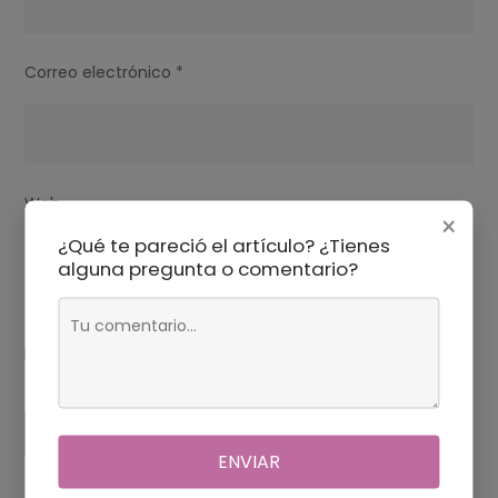
Correo electrónico
*
Web
×
¿Qué te pareció el artículo? ¿Tienes
alguna pregunta o comentario?
Guarda mi nombre, correo electrónico y web en este
navegador para la próxima vez que comente.
ENVIAR