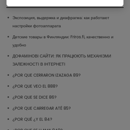
Экспозиция, выдержка и диафрагма: как работают
настройки фотоаппарата
Детские товары в Финляндии: Friros.fi, качественно и
удобно
ДОФАМІНОВІ САЙТИ: ЯК ПРАЦЮЮТЬ МЕХАНІЗМИ
ЗАЛЕЖНОСТІ В ІНТЕРНЕТІ
¿POR QUE CERRARON IZAZAGA 89?
¿POR QUE VEO EL 888?
¿POR QUE SE DICE 86?
¿POR QUE CARREGAR ATÉ 85?
¿POR QUÉ ¿Y EL 84?