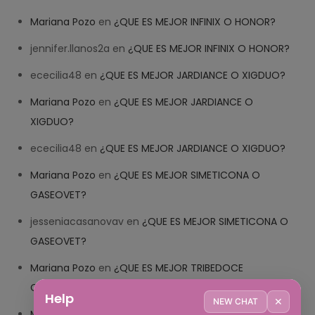
Mariana Pozo
en
¿QUE ES MEJOR INFINIX O HONOR?
jennifer.llanos2a
en
¿QUE ES MEJOR INFINIX O HONOR?
ececilia48
en
¿QUE ES MEJOR JARDIANCE O XIGDUO?
Mariana Pozo
en
¿QUE ES MEJOR JARDIANCE O
XIGDUO?
ececilia48
en
¿QUE ES MEJOR JARDIANCE O XIGDUO?
Mariana Pozo
en
¿QUE ES MEJOR SIMETICONA O
GASEOVET?
jesseniacasanovav
en
¿QUE ES MEJOR SIMETICONA O
GASEOVET?
Mariana Pozo
en
¿QUE ES MEJOR TRIBEDOCE
COMPUESTO O TRIBEDOCE DX?
Help
✕
NEW CHAT
Mariana Pozo
en
¿QUE ES MEJOR TRIBEDOCE