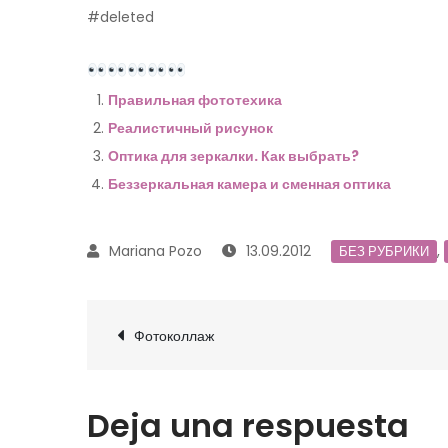
#deleted
Правильная фототехика
Реалистичный рисунок
Оптика для зеркалки. Как выбрать?
Беззеркальная камера и сменная оптика
13.09.2012
,
БЕЗ РУБРИКИ
Navegación
Фотоколлаж
de
entradas
Deja una respuesta