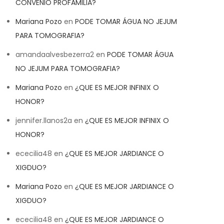
CONVENIO PROFAMILIA?
Mariana Pozo
en
PODE TOMAR ÁGUA NO JEJUM
PARA TOMOGRAFIA?
amandaalvesbezerra2
en
PODE TOMAR ÁGUA
NO JEJUM PARA TOMOGRAFIA?
Mariana Pozo
en
¿QUE ES MEJOR INFINIX O
HONOR?
jennifer.llanos2a
en
¿QUE ES MEJOR INFINIX O
HONOR?
ececilia48
en
¿QUE ES MEJOR JARDIANCE O
XIGDUO?
Mariana Pozo
en
¿QUE ES MEJOR JARDIANCE O
XIGDUO?
ececilia48
en
¿QUE ES MEJOR JARDIANCE O