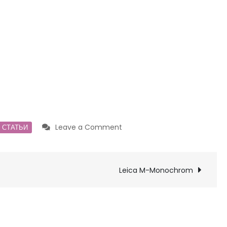
on
Leave a Comment
СТАТЬИ
"Творческая"
оптика
Leica M-Monochrom