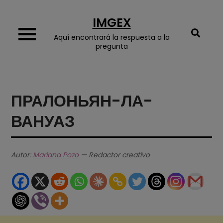
Skip
IMGEX
to
content
Aquí encontrará la respuesta a la
pregunta
ПРАЛОНЬЯН-ЛА-
ВАНУАЗ
Autor:
Mariana Pozo
— Redactor creativo