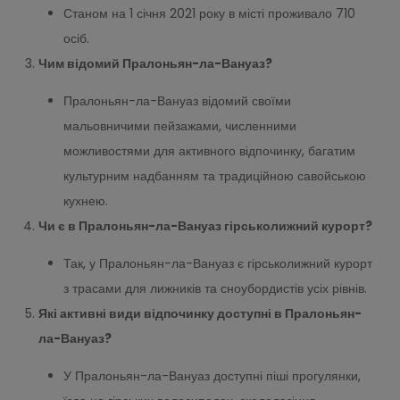
Станом на 1 січня 2021 року в місті проживало 710
осіб.
Чим відомий Пралоньян-ла-Вануаз?
Пралоньян-ла-Вануаз відомий своїми
мальовничими пейзажами, численними
можливостями для активного відпочинку, багатим
культурним надбанням та традиційною савойською
кухнею.
Чи є в Пралоньян-ла-Вануаз гірськолижний курорт?
Так, у Пралоньян-ла-Вануаз є гірськолижний курорт
з трасами для лижників та сноубордистів усіх рівнів.
Які активні види відпочинку доступні в Пралоньян-
ла-Вануаз?
У Пралоньян-ла-Вануаз доступні піші прогулянки,