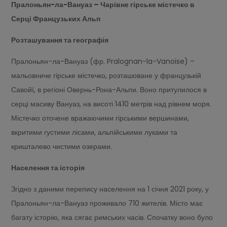
Пралоньян-ла-Вануаз – Чарівне гірське містечко в
Серці Французьких Альп
Розташування та географія
Пралоньян-ла-Вануаз (фр. Pralognan-la-Vanoise) –
мальовниче гірське містечко, розташоване у французькій
Савойї, в регіоні Овернь-Рона-Альпи. Воно притулилося в
серці масиву Вануаз, на висоті 1410 метрів над рівнем моря.
Містечко оточене вражаючими гірськими вершинами,
вкритими густими лісами, альпійськими луками та
кришталево чистими озерами.
Населення та історія
Згідно з даними перепису населення на 1 січня 2021 року, у
Пралоньян-ла-Вануаз проживало 710 жителів. Місто має
багату історію, яка сягає римських часів. Спочатку воно було