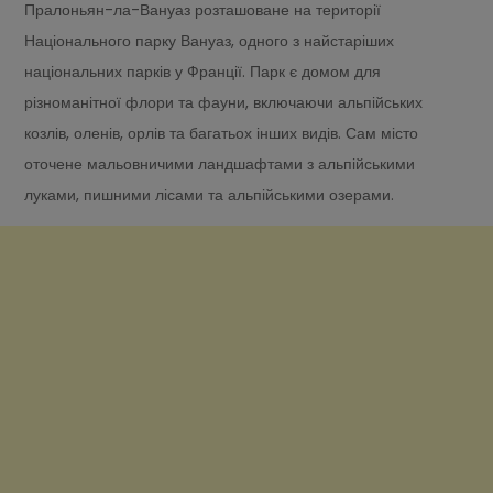
Пралоньян-ла-Вануаз розташоване на території
Національного парку Вануаз, одного з найстаріших
національних парків у Франції. Парк є домом для
різноманітної флори та фауни, включаючи альпійських
козлів, оленів, орлів та багатьох інших видів. Сам місто
оточене мальовничими ландшафтами з альпійськими
луками, пишними лісами та альпійськими озерами.