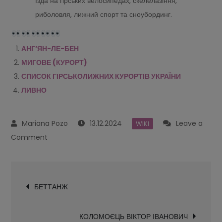
їзда на гірських велосипедах, скелелазіння,
риболовля, лижний спорт та сноубординг.
АНГ’ЯН-ЛЕ-БЕН
МИГОВЕ (КУРОРТ)
СПИСОК ГІРСЬКОЛИЖНИХ КУРОРТІВ УКРАЇНИ
ЛИВНО
13.12.2024
Leave a
WIKI
on
Comment
ПРАЛОНЬЯН-
ЛА-
Navegación
ВАНУАЗ
БЕТТАНЖ
de
entradas
КОЛОМОЄЦЬ ВІКТОР ІВАНОВИЧ