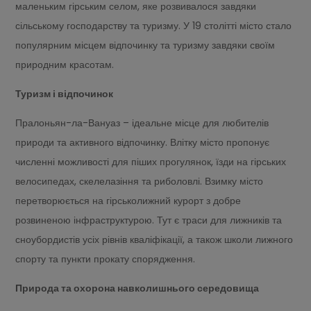
маленьким гірським селом, яке розвивалося завдяки
сільському господарству та туризму. У 19 столітті місто стало
популярним місцем відпочинку та туризму завдяки своїм
природним красотам.
Туризм і відпочинок
Пралоньян-ла-Вануаз – ідеальне місце для любителів
природи та активного відпочинку. Влітку місто пропонує
численні можливості для піших прогулянок, їзди на гірських
велосипедах, скелелазіння та риболовлі. Взимку місто
перетворюється на гірськолижний курорт з добре
розвиненою інфраструктурою. Тут є траси для лижників та
сноубордистів усіх рівнів кваліфікації, а також школи лижного
спорту та пункти прокату спорядження.
Природа та охорона навколишнього середовища