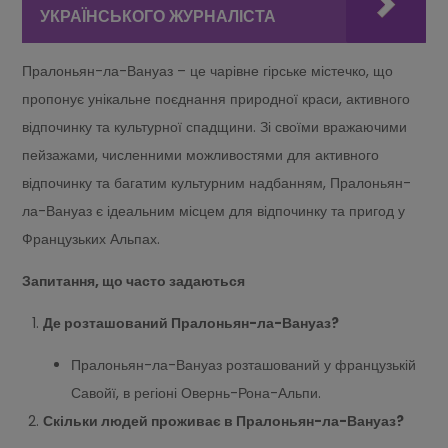
УКРАЇНСЬКОГО ЖУРНАЛІСТА
Пралоньян-ла-Вануаз – це чарівне гірське містечко, що
пропонує унікальне поєднання природної краси, активного
відпочинку та культурної спадщини. Зі своїми вражаючими
пейзажами, численними можливостями для активного
відпочинку та багатим культурним надбанням, Пралоньян-
ла-Вануаз є ідеальним місцем для відпочинку та пригод у
Французьких Альпах.
Запитання, що часто задаються
Де розташований Пралоньян-ла-Вануаз?
Пралоньян-ла-Вануаз розташований у французькій
Савойї, в регіоні Овернь-Рона-Альпи.
Скільки людей проживає в Пралоньян-ла-Вануаз?