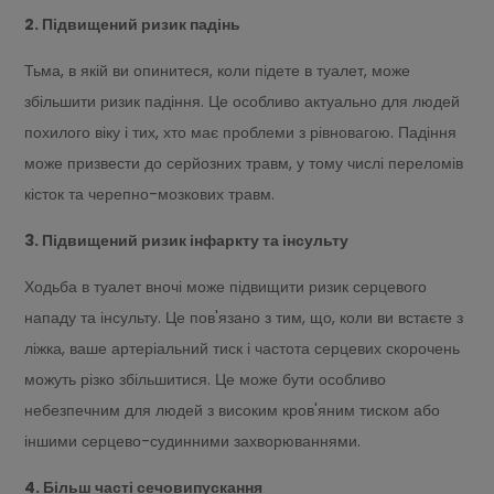
2. Підвищений ризик падінь
Тьма, в якій ви опинитеся, коли підете в туалет, може
збільшити ризик падіння. Це особливо актуально для людей
похилого віку і тих, хто має проблеми з рівновагою. Падіння
може призвести до серйозних травм, у тому числі переломів
кісток та черепно-мозкових травм.
3. Підвищений ризик інфаркту та інсульту
Ходьба в туалет вночі може підвищити ризик серцевого
нападу та інсульту. Це пов'язано з тим, що, коли ви встаєте з
ліжка, ваше артеріальний тиск і частота серцевих скорочень
можуть різко збільшитися. Це може бути особливо
небезпечним для людей з високим кров'яним тиском або
іншими серцево-судинними захворюваннями.
4. Більш часті сечовипускання