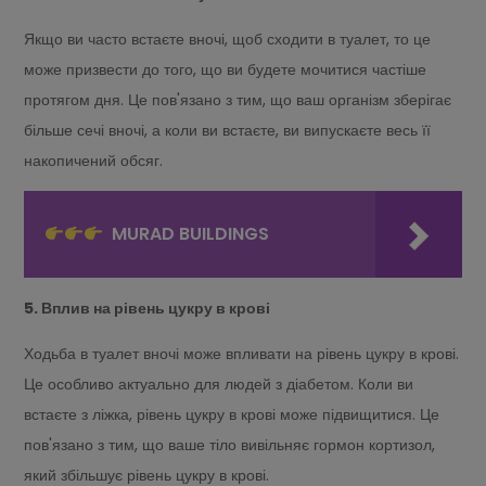
Якщо ви часто встаєте вночі, щоб сходити в туалет, то це
може призвести до того, що ви будете мочитися частіше
протягом дня. Це пов'язано з тим, що ваш організм зберігає
більше сечі вночі, а коли ви встаєте, ви випускаєте весь її
накопичений обсяг.
MURAD BUILDINGS
5. Вплив на рівень цукру в крові
Ходьба в туалет вночі може впливати на рівень цукру в крові.
Це особливо актуально для людей з діабетом. Коли ви
встаєте з ліжка, рівень цукру в крові може підвищитися. Це
пов'язано з тим, що ваше тіло вивільняє гормон кортизол,
який збільшує рівень цукру в крові.