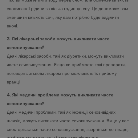
Так, ви можете пити воду перед сном, але обмежте кількість
споживаної рідини за кілька годин до сну. Це допоможе вам
зменшити кількість сечі, яку вам потрібно буде виділити
вночі.
3. Які лікарські засоби можуть викликати часте
сечовипускання?
Деякі лікарські засоби, такі як діуретики, можуть викликати
часте сечовипускання. Якщо ви приймаєте такі препарати,
поговоріть зі своїм лікарем про можливість їх прийому
вранці.
4. Які медичні проблеми можуть викликати часте
сечовипускання?
Деякі медичні проблеми, такі як інфекції сечовивідних
шляхів, можуть викликати часте сечовипускання. Якщо у вас
спостерігається часте сечовипускання, зверніться до лікаря,