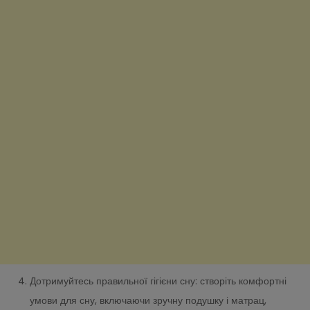
Дотримуйтесь правильної гігієни сну: створіть комфортні
умови для сну, включаючи зручну подушку і матрац,