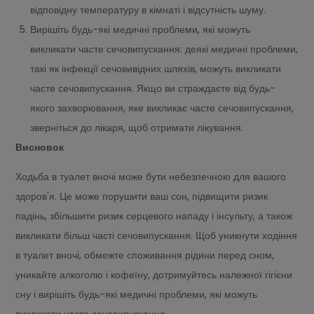
відповідну температуру в кімнаті і відсутність шуму.
Вирішіть будь-які медичні проблеми, які можуть
викликати часте сечовипускання: деякі медичні проблеми,
такі як інфекції сечовивідних шляхів, можуть викликати
часте сечовипускання. Якщо ви страждаєте від будь-
якого захворювання, яке викликає часте сечовипускання,
зверніться до лікаря, щоб отримати лікування.
Висновок
Ходьба в туалет вночі може бути небезпечною для вашого
здоров'я. Це може порушити ваш сон, підвищити ризик
падінь, збільшити ризик серцевого нападу і інсульту, а також
викликати більш часті сечовипускання. Щоб уникнути ходіння
в туалет вночі, обмежте споживання рідини перед сном,
уникайте алкоголю і кофеїну, дотримуйтесь належної гігієни
сну і вирішіть будь-які медичні проблеми, які можуть