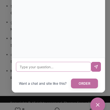
trolls_pipis
en
¿QUE ES MEJOR TRIBEDOCE COMPUESTO
O TRIBEDOCE DX?
giovannaservin220
en
¿CUAL ES MI LOCALIDAD Y
MUNICIPIO?
Mariana Pozo
en
¿CUAL ES EL CSV DE LA TARJETA
SANITARIA CANARIA?
carmenharacil
en
¿CUAL ES EL CSV DE LA TARJETA
SANITARIA CANARIA?
Mariana Pozo
en
¿CUAL ES CODIGO POSTAL DE
REPUBLICA DOMINICANA?
Want a chat and site like this?
ORDER
Copyright © All rights reserved. Theme Focus Blog by
8