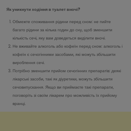
Як уникнути ходіння в туалет вночі?
Обмежте споживання рідини перед сном: не пийте
багато рідини за кілька годин до сну, щоб зменшити
кількість сечі, яку вам доведеться виділити вночі.
Не вживайте алкоголь або кофеїн перед сном: алкоголь і
кофеїн є сечогінними засобами, які можуть збільшити
вироблення сечі.
Потрібно зменшити прийом сечогінних препаратів: деякі
лікарські засоби, такі як діуретики, можуть збільшити
сечовипускання. Якщо ви приймаєте такі препарати,
поговоріть зі своїм лікарем про можливість їх прийому
вранці.