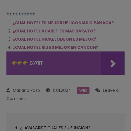
¿CUAL HOTEL ES MEJOR HELICONIAS O PANACA?
¿CUAL HOTEL XCARET ES MAS BARATO?
¿CUAL HOTEL NICKELODEON ES MEJOR?
¿CUAL HOTEL RIU ES MEJOR EN CANCUN?
БУЛІТ
11.01.2024
Leave a
WIKI
on
Comment
¿CUAL
HOTEL
Navegación
ES
¿JAVASCRIPT CUAL ES SU FUNCION?