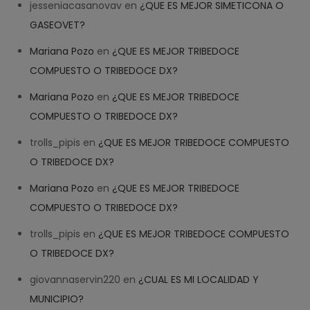
jesseniacasanovav
en
¿QUE ES MEJOR SIMETICONA O
GASEOVET?
Mariana Pozo
en
¿QUE ES MEJOR TRIBEDOCE
COMPUESTO O TRIBEDOCE DX?
Help
✕
NEW CHAT
Mariana Pozo
en
¿QUE ES MEJOR TRIBEDOCE
COMPUESTO O TRIBEDOCE DX?
Welcome! How can we help? 
trolls_pipis
en
¿QUE ES MEJOR TRIBEDOCE COMPUESTO
02:17
O TRIBEDOCE DX?
Mariana Pozo
en
¿QUE ES MEJOR TRIBEDOCE
COMPUESTO O TRIBEDOCE DX?
trolls_pipis
en
¿QUE ES MEJOR TRIBEDOCE COMPUESTO
O TRIBEDOCE DX?
giovannaservin220
en
¿CUAL ES MI LOCALIDAD Y
MUNICIPIO?