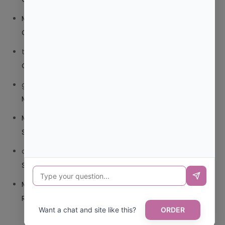
Mariana Pozo
en
¿QUE ES MEJOR TRIBEDOCE
COMPUESTO O TRIBEDOCE DX?
trolls_pipis
en
¿QUE ES MEJOR TRIBEDOCE COMPUESTO
O TRIBEDOCE DX?
giovannaservin220
en
¿CUAL ES MI LOCALIDAD Y
MUNICIPIO?
Mariana Pozo
en
¿CUAL ES EL CSV DE LA TARJETA
SANITARIA CANARIA?
carmenharacil
en
¿CUAL ES EL CSV DE LA TARJETA
SANITARIA CANARIA?
Mariana Pozo
en
¿CUAL ES CODIGO POSTAL DE
REPUBLICA DOMINICANA?
Want a chat and site like this?
ORDER