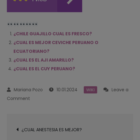
¿CHILE GUAJILLO CUAL ES FRESCO?
¿CUAL ES MEJOR CEVICHE PERUANO O
ECUATORIANO?
¿CUAL ES EL AJI AMARILLO?
¿CUAL ES EL CUY PERUANO?
10.01.2024
Leave a
WIKI
on
Comment
¿CUAL
ES
Navegación
EL
¿CUAL ANESTESIA ES MEJOR?
de
AJI