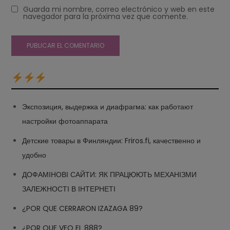
Guarda mi nombre, correo electrónico y web en este
navegador para la próxima vez que comente.
Экспозиция, выдержка и диафрагма: как работают
настройки фотоаппарата
Детские товары в Финляндии: Friros.fi, качественно и
удобно
ДОФАМІНОВІ САЙТИ: ЯК ПРАЦЮЮТЬ МЕХАНІЗМИ
ЗАЛЕЖНОСТІ В ІНТЕРНЕТІ
¿POR QUE CERRARON IZAZAGA 89?
¿POR QUE VEO EL 888?