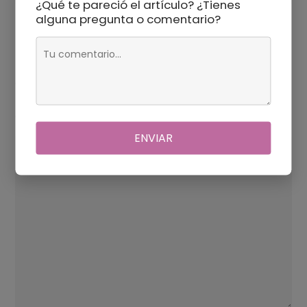
¿Qué te pareció el artículo? ¿Tienes
alguna pregunta o comentario?
Deja una respuesta
Tu dirección de correo electrónico no será publicada.
Los
campos obligatorios están marcados con
*
Comentario
*
ENVIAR