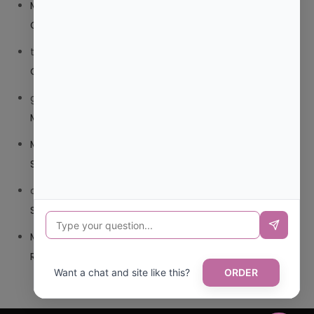
Mariana Pozo
en
¿QUE ES MEJOR TRIBEDOCE
COMPUESTO O TRIBEDOCE DX?
trolls_pipis
en
¿QUE ES MEJOR TRIBEDOCE COMPUESTO
O TRIBEDOCE DX?
giovannaservin220
en
¿CUAL ES MI LOCALIDAD Y
MUNICIPIO?
Mariana Pozo
en
¿CUAL ES EL CSV DE LA TARJETA
SANITARIA CANARIA?
carmenharacil
en
¿CUAL ES EL CSV DE LA TARJETA
SANITARIA CANARIA?
Mariana Pozo
en
¿CUAL ES CODIGO POSTAL DE
REPUBLICA DOMINICANA?
Want a chat and site like this?
ORDER