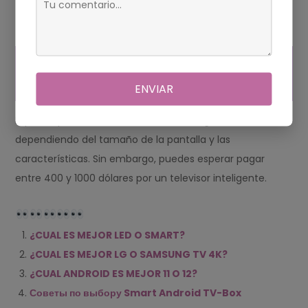
¿Cuál es el precio promedio de un televisor
inteligente?
¿CUAL TOALLA FEMENINA
ES MEJOR?
ENVIAR
El precio promedio de un televisor inteligente varía
dependiendo del tamaño de la pantalla y las
características. Sin embargo, puedes esperar pagar
entre 400 y 1000 dólares por un televisor inteligente.
¿CUAL ES MEJOR LED O SMART?
¿CUAL ES MEJOR LG O SAMSUNG TV 4K?
¿CUAL ANDROID ES MEJOR 11 O 12?
Советы по выбору Smart Android TV-Box