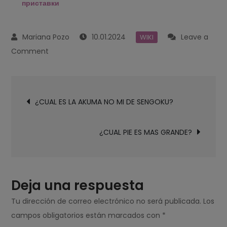
приставки
10.01.2024
Leave a
WIKI
on
Comment
¿CUAL
TV
Navegación
ES
¿CUAL ES LA AKUMA NO MI DE SENGOKU?
de
MEJOR
entradas
SMART
¿CUAL PIE ES MAS GRANDE?
O
ANDROID?
Deja una respuesta
Tu dirección de correo electrónico no será publicada.
Los
campos obligatorios están marcados con
*