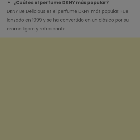
¿Cuál es el perfume DKNY más popular?
DKNY Be Delicious es el perfume DKNY más popular. Fue
lanzado en 1999 y se ha convertido en un clásico por su
aroma ligero y refrescante.