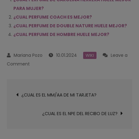
PARA MUJER?
¿CUAL PERFUME COACH ES MEJOR?
¿CUAL PERFUME DE DOUBLE NATURE HUELE MEJOR?
¿CUAL PERFUME DE HOMBRE HUELE MEJOR?
10.01.2024
Leave a
WIKI
on
Comment
¿CUAL
PERFUME
Navegación
DKNY
¿CUAL ES EL MM/AA DE MI TARJETA?
de
HUELE
entradas
MEJOR?
¿CUAL ES EL NPE DEL RECIBO DE LUZ?