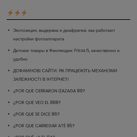
Экспозиция, выдержка и диафрагма: как работают
настройки фотоаппарата
Детские товары в Финляндии: Friros.fi, качественно и
удобно
ДОФАМІНОВІ САЙТИ: ЯК ПРАЦЮЮТЬ МЕХАНІЗМИ
ЗАЛЕЖНОСТІ В ІНТЕРНЕТІ
¿POR QUE CERRARON IZAZAGA 89?
¿POR QUE VEO EL 888?
¿POR QUE SE DICE 86?
¿POR QUE CARREGAR ATÉ 85?