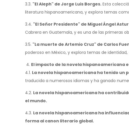
3.3.
"El Aleph" de Jorge Luis Borges.
Esta colecci
literatura hispanoamericana, y explora temas como 
3.4.
"El Señor Presidente" de Miguel Ángel Astur
Cabrera en Guatemala, y es una de las primeras obr
3.5.
"La muerte de Artemio Cruz" de Carlos Fue
poderoso en México, y explora temas de identidad, cl
El impacto de la novela hispanoamericana e
4.1.
La novela hispanoamericana ha tenido un pr
traducida a numerosos idiomas y ha ganado numer
4.2.
La novela hispanoamericana ha contribuido
el mundo.
4.3.
La novela hispanoamericana ha influenciad
forma al canon literario global.