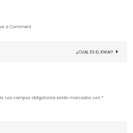
on
ave a Comment
¿CUÁL
OBRA
REPRESENTA
¿CUAL ES EL KWAI?
LA
NOVELA
HISPANOAMERICANA?
a.
Los campos obligatorios están marcados con
*