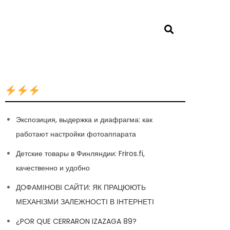
Экспозиция, выдержка и диафрагма: как
работают настройки фотоаппарата
Детские товары в Финляндии: Friros.fi,
качественно и удобно
ДОФАМІНОВІ САЙТИ: ЯК ПРАЦЮЮТЬ
МЕХАНІЗМИ ЗАЛЕЖНОСТІ В ІНТЕРНЕТІ
¿POR QUE CERRARON IZAZAGA 89?