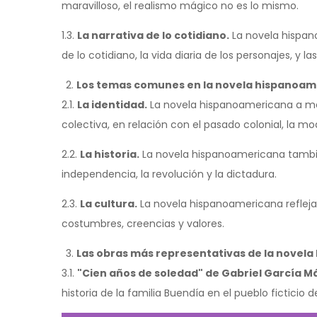
maravilloso, el realismo mágico no es lo mismo.
1.3.
La narrativa de lo cotidiano.
La novela hispan
de lo cotidiano, la vida diaria de los personajes, y 
Los temas comunes en la novela hispanoam
2.1.
La identidad.
La novela hispanoamericana a me
colectiva, en relación con el pasado colonial, la mod
2.2.
La historia.
La novela hispanoamericana tambié
independencia, la revolución y la dictadura.
2.3.
La cultura.
La novela hispanoamericana refleja l
costumbres, creencias y valores.
Las obras más representativas de la novel
3.1.
"Cien años de soledad" de Gabriel García M
historia de la familia Buendía en el pueblo ficticio