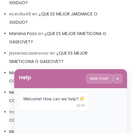
XIGDUO?
ececilia48
en
¿QUE ES MEJOR JARDIANCE O
XIGDUO?
Mariana Pozo
en
¿QUE ES MEJOR SIMETICONA O
GASEOVET?
jesseniacasanovav
en
¿QUE ES MEJOR
SIMETICONA O GASEOVET?
Mariana Pozo
en
¿QUE ES MEJOR TRIBEDOCE
Help
✕
NEW CHAT
COMPUESTO O TRIBEDOCE DX?
Mariana Pozo
en
¿QUE ES MEJOR TRIBEDOCE
Welcome! How can we help? 
COMPUESTO O TRIBEDOCE DX?
20:19
trolls_pipis
en
¿QUE ES MEJOR TRIBEDOCE
COMPUESTO O TRIBEDOCE DX?
Mariana Pozo
en
¿QUE ES MEJOR TRIBEDOCE