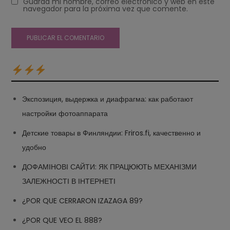
Guarda mi nombre, correo electrónico y web en este
navegador para la próxima vez que comente.
Экспозиция, выдержка и диафрагма: как работают
настройки фотоаппарата
Детские товары в Финляндии: Friros.fi, качественно и
удобно
ДОФАМІНОВІ САЙТИ: ЯК ПРАЦЮЮТЬ МЕХАНІЗМИ
ЗАЛЕЖНОСТІ В ІНТЕРНЕТІ
¿POR QUE CERRARON IZAZAGA 89?
¿POR QUE VEO EL 888?