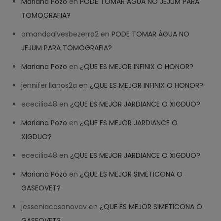
Mariana Pozo
en
PODE TOMAR ÁGUA NO JEJUM PARA
TOMOGRAFIA?
amandaalvesbezerra2
en
PODE TOMAR ÁGUA NO
JEJUM PARA TOMOGRAFIA?
Mariana Pozo
en
¿QUE ES MEJOR INFINIX O HONOR?
jennifer.llanos2a
en
¿QUE ES MEJOR INFINIX O HONOR?
ececilia48
en
¿QUE ES MEJOR JARDIANCE O XIGDUO?
Mariana Pozo
en
¿QUE ES MEJOR JARDIANCE O
XIGDUO?
ececilia48
en
¿QUE ES MEJOR JARDIANCE O XIGDUO?
Mariana Pozo
en
¿QUE ES MEJOR SIMETICONA O
GASEOVET?
jesseniacasanovav
en
¿QUE ES MEJOR SIMETICONA O
GASEOVET?