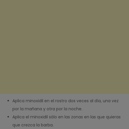
Aplica minoxidil en el rostro dos veces al día, una vez
por la mañana y otra por la noche.
Aplica el minoxidil sólo en las zonas en las que quieras
que crezca la barba.