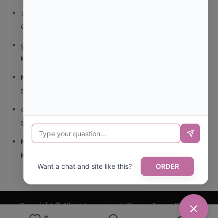
trolls_pipis
en
¿QUE ES MEJOR TRIBEDOCE COMPUESTO
O TRIBEDOCE DX?
giovannaservin220
en
¿CUAL ES MI LOCALIDAD Y
MUNICIPIO?
Mariana Pozo
en
¿CUAL ES EL CSV DE LA TARJETA
SANITARIA CANARIA?
carmenharacil
en
¿CUAL ES EL CSV DE LA TARJETA
SANITARIA CANARIA?
Mariana Pozo
en
¿CUAL ES CODIGO POSTAL DE
REPUBLICA DOMINICANA?
Want a chat and site like this?
ORDER
Copyright © All rights reserved. Theme Focus Blog by