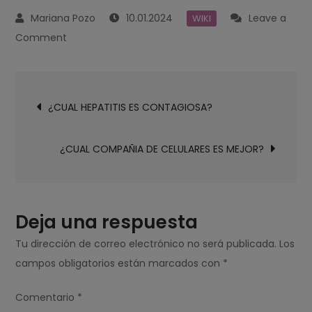
10.01.2024
Leave a
WIKI
on
Comment
¿BBVA
CUAL
Navegación
BANCO
¿CUAL HEPATITIS ES CONTAGIOSA?
de
ES?
entradas
¿CUAL COMPAÑIA DE CELULARES ES MEJOR?
Deja una respuesta
Tu dirección de correo electrónico no será publicada.
Los
campos obligatorios están marcados con
*
Comentario
*