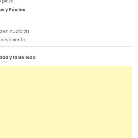
o plazo
s y Fáciles
 en nutrición
conveniente
dad y la Belleza