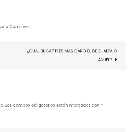
on
ave a Comment
¿CUAL
COLAGENO
¿CUAL BUGATTI ES MAS CARO EL DE EL ALFA O
ES
MEJOR
ANUEL?
PARA
TOMAR?
a.
Los campos obligatorios están marcados con
*