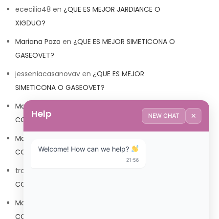
ececilia48
en
¿QUE ES MEJOR JARDIANCE O
XIGDUO?
Mariana Pozo
en
¿QUE ES MEJOR SIMETICONA O
GASEOVET?
jesseniacasanovav
en
¿QUE ES MEJOR
SIMETICONA O GASEOVET?
Mariana Pozo
en
¿QUE ES MEJOR TRIBEDOCE
Help
✕
NEW CHAT
COMPUESTO O TRIBEDOCE DX?
Mariana Pozo
en
¿QUE ES MEJOR TRIBEDOCE
Welcome! How can we help? 
COMPUESTO O TRIBEDOCE DX?
21:56
trolls_pipis
en
¿QUE ES MEJOR TRIBEDOCE
COMPUESTO O TRIBEDOCE DX?
Mariana Pozo
en
¿QUE ES MEJOR TRIBEDOCE
COMPUESTO O TRIBEDOCE DX?