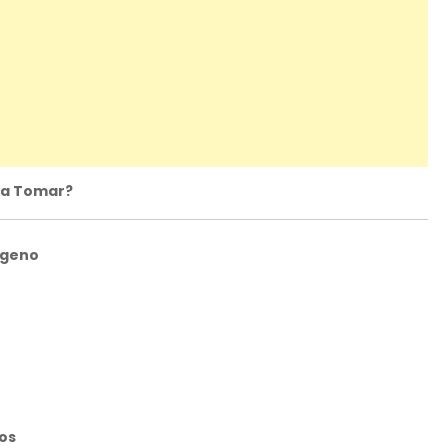
ara Tomar?
ágeno
cos