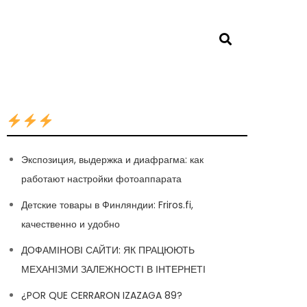
Экспозиция, выдержка и диафрагма: как
работают настройки фотоаппарата
Детские товары в Финляндии: Friros.fi,
качественно и удобно
ДОФАМІНОВІ САЙТИ: ЯК ПРАЦЮЮТЬ
МЕХАНІЗМИ ЗАЛЕЖНОСТІ В ІНТЕРНЕТІ
¿POR QUE CERRARON IZAZAGA 89?