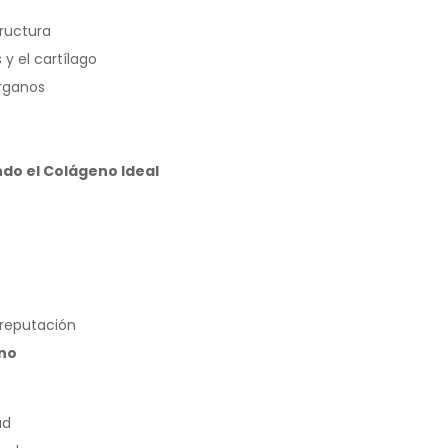
tructura
 y el cartílago
órganos
ndo el Colágeno Ideal
 reputación
eno
ud