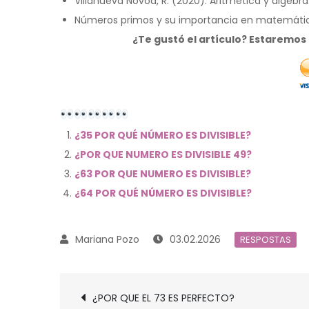
Villanueva Novoa, R. (2020). Aritmética y álgebra.
Números primos y su importancia en matemáti
¿Te gustó el artículo? Estaremo
¿35 POR QUÉ NÚMERO ES DIVISIBLE?
¿POR QUE NUMERO ES DIVISIBLE 49?
¿63 POR QUE NUMERO ES DIVISIBLE?
¿64 POR QUÉ NÚMERO ES DIVISIBLE?
03.02.2026
RESPOSTAS
Navegación
¿POR QUE EL 73 ES PERFECTO?