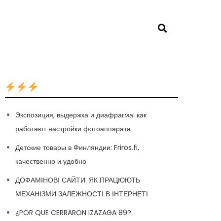
Экспозиция, выдержка и диафрагма: как
работают настройки фотоаппарата
Детские товары в Финляндии: Friros.fi,
качественно и удобно
ДОФАМІНОВІ САЙТИ: ЯК ПРАЦЮЮТЬ
МЕХАНІЗМИ ЗАЛЕЖНОСТІ В ІНТЕРНЕТІ
¿POR QUE CERRARON IZAZAGA 89?