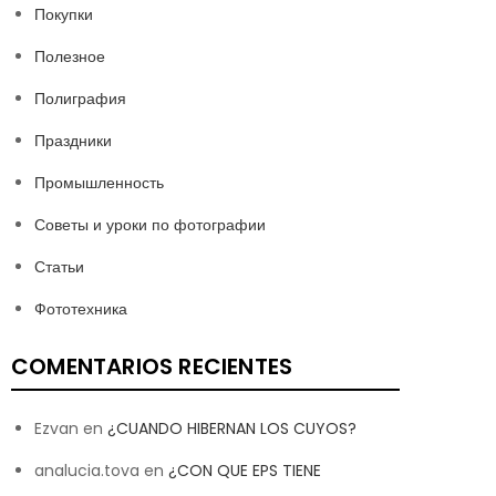
Покупки
Полезное
Полиграфия
Праздники
Промышленность
Советы и уроки по фотографии
Статьи
Фототехника
COMENTARIOS RECIENTES
Ezvan
en
¿CUANDO HIBERNAN LOS CUYOS?
analucia.tova
en
¿CON QUE EPS TIENE