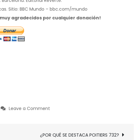
 Barcelona: Editorial Reverté.
cas. Sitio: BBC Mundo – bbc.com/mundo
s muy agradecidos por cualquier donación!
on
Leave a Comment
¿73
POR
QUE
¿POR QUÉ SE DESTACA POITIERS 732?