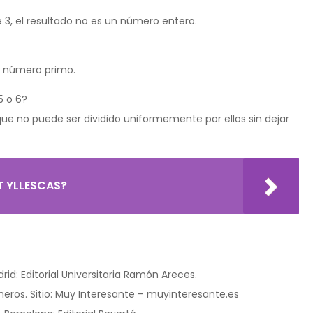
tre 3, el resultado no es un número entero.
un número primo.
5 o 6?
que no puede ser dividido uniformemente por ellos sin dejar
T YLLESCAS?
id: Editorial Universitaria Ramón Areces.
úmeros. Sitio: Muy Interesante – muyinteresante.es