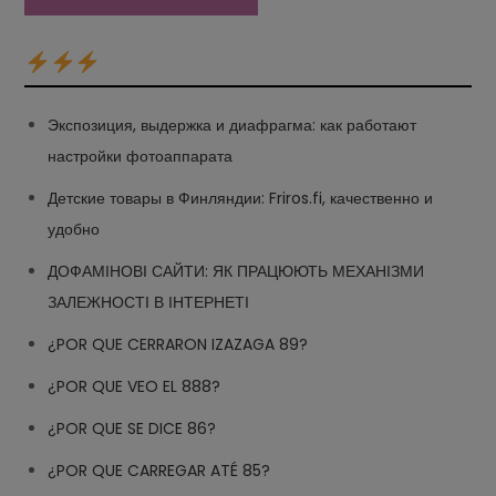
Экспозиция, выдержка и диафрагма: как работают
настройки фотоаппарата
Детские товары в Финляндии: Friros.fi, качественно и
удобно
ДОФАМІНОВІ САЙТИ: ЯК ПРАЦЮЮТЬ МЕХАНІЗМИ
ЗАЛЕЖНОСТІ В ІНТЕРНЕТІ
¿POR QUE CERRARON IZAZAGA 89?
¿POR QUE VEO EL 888?
¿POR QUE SE DICE 86?
¿POR QUE CARREGAR ATÉ 85?