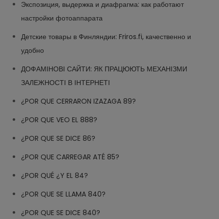
Экспозиция, выдержка и диафрагма: как работают
настройки фотоаппарата
Детские товары в Финляндии: Friros.fi, качественно и
удобно
ДОФАМІНОВІ САЙТИ: ЯК ПРАЦЮЮТЬ МЕХАНІЗМИ
ЗАЛЕЖНОСТІ В ІНТЕРНЕТІ
¿POR QUE CERRARON IZAZAGA 89?
¿POR QUE VEO EL 888?
¿POR QUE SE DICE 86?
¿POR QUE CARREGAR ATÉ 85?
¿POR QUÉ ¿Y EL 84?
¿POR QUE SE LLAMA 840?
¿POR QUE SE DICE 840?