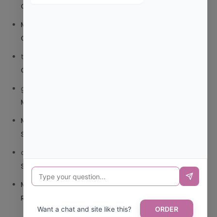
O TRIBEDOCE DX?
Mariana Pozo
en
¿QUE ES MEJOR TRIBEDOCE
COMPUESTO O TRIBEDOCE DX?
trolls_pipis
en
¿QUE ES MEJOR TRIBEDOCE COMPUESTO
O TRIBEDOCE DX?
giovannaservin220
en
¿CUAL ES MI LOCALIDAD Y
MUNICIPIO?
Mariana Pozo
en
¿CUAL ES EL CSV DE LA TARJETA
SANITARIA CANARIA?
carmenharacil
en
¿CUAL ES EL CSV DE LA TARJETA
SANITARIA CANARIA?
Mariana Pozo
en
¿CUAL ES CODIGO POSTAL DE
REPUBLICA DOMINICANA?
Want a chat and site like this?
ORDER