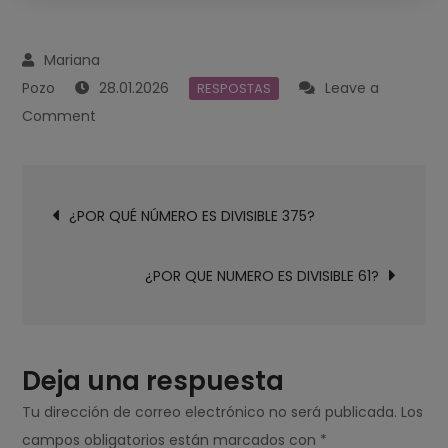
28.01.2026
Leave a
RESPOSTAS
on
Comment
¿POR
QUE
Navegación
EL
¿POR QUÉ NÚMERO ES DIVISIBLE 375?
de
59
entradas
ESTA
¿POR QUE NUMERO ES DIVISIBLE 61?
PARADO?
Deja una respuesta
Tu dirección de correo electrónico no será publicada.
Los
campos obligatorios están marcados con
*