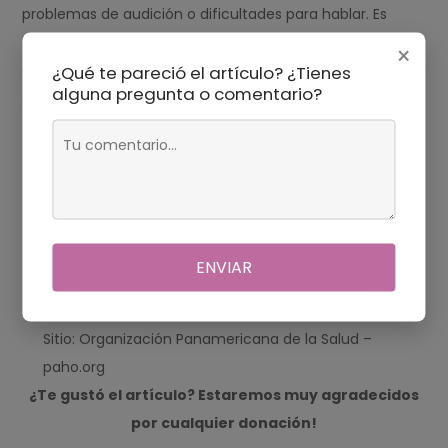
problemas de audición o dificultades para hablar. Es
importante que estos niños reciban un seguimiento
×
médico regular para detectar y tratar cualquier
¿Qué te pareció el artículo? ¿Tienes
alguna pregunta o comentario?
problema asociado.
Fuentes
Gómez Pardo, M. (2019). Anomalías congénitas:
diagnóstico y tratamiento. Barcelona: Editorial Masson.
"Labio leporino: causas y tratamiento". Sitio:
ENVIAR
MedlinePlus – medlineplus.gov
"Malformaciones congénitas: prevención y atención".
Sitio: Organización Panamericana de la Salud –
paho.org
¿Te gustó el artículo? Estaremos muy agradecidos
por cualquier donación!