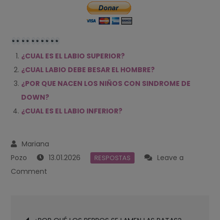
¿CUAL ES EL LABIO SUPERIOR?
¿CUAL LABIO DEBE BESAR EL HOMBRE?
¿POR QUE NACEN LOS NIÑOS CON SINDROME DE
DOWN?
¿CUAL ES EL LABIO INFERIOR?
13.01.2026
Leave a
RESPOSTAS
on
Comment
¿POR
QUE
Navegación
NACEN