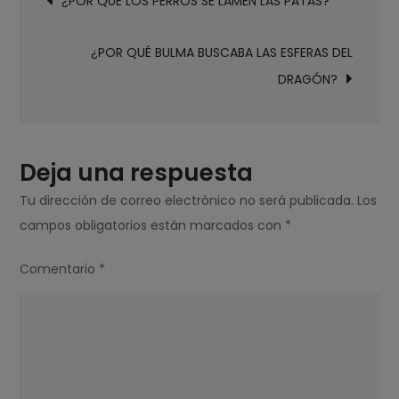
¿POR QUÉ LOS PERROS SE LAMEN LAS PATAS?
de
LOS
entradas
NIÑOS
¿POR QUÉ BULMA BUSCABA LAS ESFERAS DEL
CON
DRAGÓN?
LABIO
LEPORINO?
Deja una respuesta
Tu dirección de correo electrónico no será publicada.
Los
campos obligatorios están marcados con
*
Comentario
*