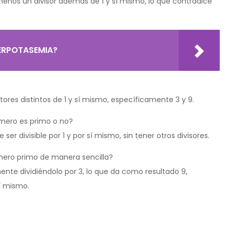
al menos un divisor además de 1 y sí mismo, lo que contradice
ERPOTASEMIA?
ores distintos de 1 y sí mismo, específicamente 3 y 9.
número es primo o no?
er divisible por 1 y por sí mismo, sin tener otros divisores.
ero primo de manera sencilla?
nte dividiéndolo por 3, lo que da como resultado 9,
í mismo.