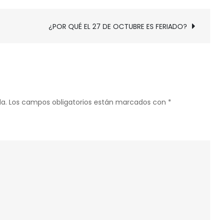
QUÉ
27
¿POR QUÉ EL 27 DE OCTUBRE ES FERIADO?
NO
ES
UN
NÚMERO
PRIMO?
a.
Los campos obligatorios están marcados con
*