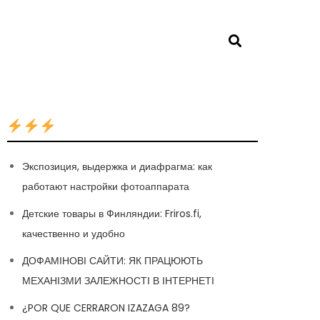
Экспозиция, выдержка и диафрагма: как
работают настройки фотоаппарата
Детские товары в Финляндии: Friros.fi,
качественно и удобно
ДОФАМІНОВІ САЙТИ: ЯК ПРАЦЮЮТЬ
МЕХАНІЗМИ ЗАЛЕЖНОСТІ В ІНТЕРНЕТІ
¿POR QUE CERRARON IZAZAGA 89?