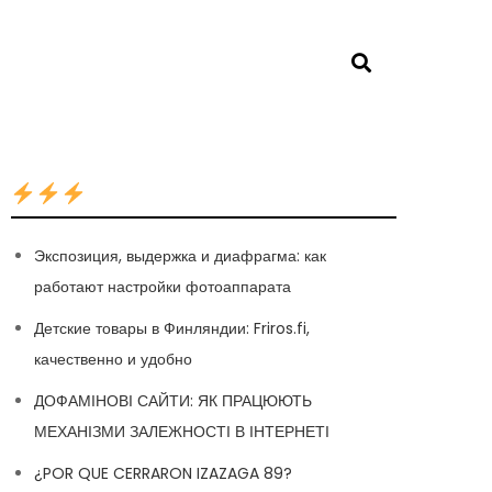
Экспозиция, выдержка и диафрагма: как
работают настройки фотоаппарата
Детские товары в Финляндии: Friros.fi,
качественно и удобно
ДОФАМІНОВІ САЙТИ: ЯК ПРАЦЮЮТЬ
МЕХАНІЗМИ ЗАЛЕЖНОСТІ В ІНТЕРНЕТІ
¿POR QUE CERRARON IZAZAGA 89?