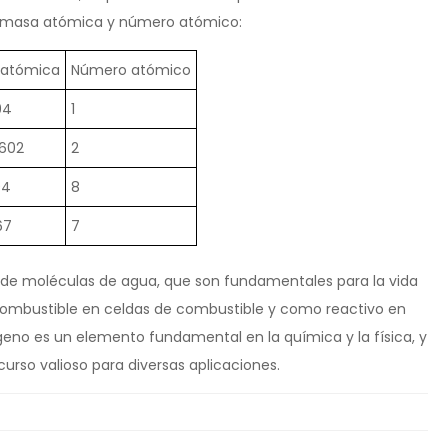
u masa atómica y número atómico:
 atómica
Número atómico
94
1
602
2
94
8
67
7
 de moléculas de agua, que son fundamentales para la vida
o combustible en celdas de combustible y como reactivo en
eno es un elemento fundamental en la química y la física, y
curso valioso para diversas aplicaciones.