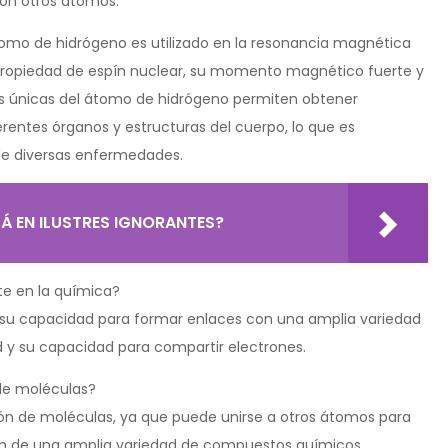
on otros átomos.
átomo de hidrógeno es utilizado en la resonancia magnética
propiedad de espín nuclear, su momento magnético fuerte y
es únicas del átomo de hidrógeno permiten obtener
erentes órganos y estructuras del cuerpo, lo que es
de diversas enfermedades.
Á EN ILUSTRES IGNORANTES?
te en la química?
 su capacidad para formar enlaces con una amplia variedad
d y su capacidad para compartir electrones.
 de moléculas?
ción de moléculas, ya que puede unirse a otros átomos para
ión de una amplia variedad de compuestos químicos.