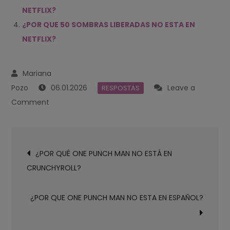
NETFLIX?
¿POR QUE 50 SOMBRAS LIBERADAS NO ESTA EN
NETFLIX?
06.01.2026
Leave a
RESPOSTAS
on
Comment
¿POR
QUÉ
Navegación
ONE
¿POR QUÉ ONE PUNCH MAN NO ESTÁ EN
de
PUNCH
CRUNCHYROLL?
entradas
MAN
NO
¿POR QUE ONE PUNCH MAN NO ESTA EN ESPAÑOL?
ESTÁ
EN