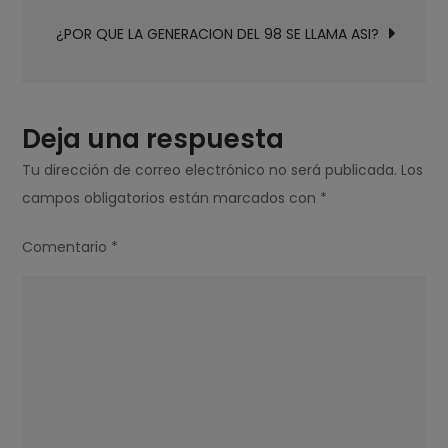
entradas
90
¿POR QUE LA GENERACION DEL 98 SE LLAMA ASI?
LITE
SE
TRABA
MUCHO?
Deja una respuesta
Tu dirección de correo electrónico no será publicada.
Los
campos obligatorios están marcados con
*
Comentario
*