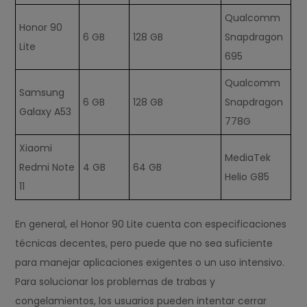
Qualcomm
Honor 90
6 GB
128 GB
Snapdragon
Lite
695
Qualcomm
Samsung
6 GB
128 GB
Snapdragon
Galaxy A53
778G
Xiaomi
MediaTek
Redmi Note
4 GB
64 GB
Helio G85
11
En general, el Honor 90 Lite cuenta con especificaciones
técnicas decentes, pero puede que no sea suficiente
para manejar aplicaciones exigentes o un uso intensivo.
Para solucionar los problemas de trabas y
congelamientos, los usuarios pueden intentar cerrar