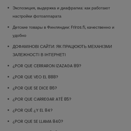
Экспозиция, выдержка и диафрагма: как работают
настройки фотоаппарата
Детские товары в Финляндии: Friros.fi, качественно и
удобно
ДОФАМІНОВІ САЙТИ: ЯК ПРАЦЮЮТЬ МЕХАНІЗМИ
ЗАЛЕЖНОСТІ В ІНТЕРНЕТІ
¿POR QUE CERRARON IZAZAGA 89?
¿POR QUE VEO EL 888?
¿POR QUE SE DICE 86?
¿POR QUE CARREGAR ATÉ 85?
¿POR QUÉ ¿Y EL 84?
¿POR QUE SE LLAMA 840?