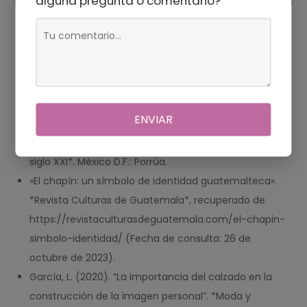
alguna pregunta o comentario?
Fuentes
Martínez, S. (2015). *Historia del calzado en
Latinoamérica: del zapato colonial al diseño
contemporáneo*. Buenos Aires: Editorial
ENVIAR
Sudamericana.
Rodríguez, A. (2018). *Protocolo y etiqueta social en el
siglo XXI*. México D.F.: Porrúa.
«El chapín: un símbolo de identidad guatemalteca».
*Revista Culturas de Guatemala*, recuperado de
https://revistaculturasdeguatemala.com/el-chapin-
simbolo-identidad/ (Fecha de consulta: 26 de
octubre de 2023).
García, L. (2020). “La importancia del calzado en la
construcción de la imagen personal”. *Moda y