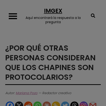
Skip
IMGEX
to
content
Aquí encontrará la respuesta a la
pregunta
¿POR QUÉ OTRAS
PERSONAS CONSIDERAN
QUE LOS CHAPINES SON
PROTOCOLARIOS?
Autor:
Mariana Pozo
— Redactor creativo