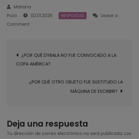
02.01.2026
Leave a
RESPOSTAS
on
Comment
¿POR
QUÉ
Navegación
OTRAS
¿POR QUÉ DYBALA NO FUE CONVOCADO A LA
de
PERSONAS
COPA AMÉRICA?
entradas
CONSIDERAN
QUE
¿POR QUÉ OTRO OBJETO FUE SUSTITUIDO LA
LOS
MÁQUINA DE ESCRIBIR?
CHAPINES
SON
PROTOCOLARIOS?
Deja una respuesta
Tu dirección de correo electrónico no será publicada.
Los