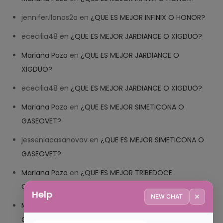
jennifer.llanos2a
en
¿QUE ES MEJOR INFINIX O HONOR?
ececilia48
en
¿QUE ES MEJOR JARDIANCE O XIGDUO?
Mariana Pozo
en
¿QUE ES MEJOR JARDIANCE O
XIGDUO?
ececilia48
en
¿QUE ES MEJOR JARDIANCE O XIGDUO?
Mariana Pozo
en
¿QUE ES MEJOR SIMETICONA O
GASEOVET?
jesseniacasanovav
en
¿QUE ES MEJOR SIMETICONA O
GASEOVET?
Mariana Pozo
en
¿QUE ES MEJOR TRIBEDOCE
COMPUESTO O TRIBEDOCE DX?
Help
✕
NEW CHAT
Mariana Pozo
en
¿QUE ES MEJOR TRIBEDOCE
COMPUESTO O TRIBEDOCE DX?