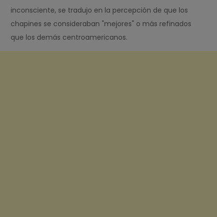
inconsciente, se tradujo en la percepción de que los
chapines se consideraban "mejores" o más refinados
que los demás centroamericanos.