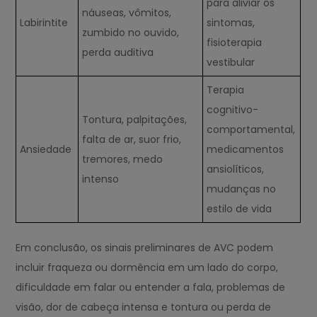
para aliviar os
náuseas, vômitos,
Labirintite
sintomas,
zumbido no ouvido,
fisioterapia
perda auditiva
vestibular
Terapia
cognitivo-
Tontura, palpitações,
comportamental,
falta de ar, suor frio,
Ansiedade
medicamentos
tremores, medo
ansiolíticos,
intenso
mudanças no
estilo de vida
Em conclusão, os sinais preliminares de AVC podem
incluir fraqueza ou dormência em um lado do corpo,
dificuldade em falar ou entender a fala, problemas de
visão, dor de cabeça intensa e tontura ou perda de