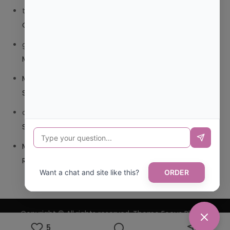
trolls_pipis
en
¿QUE ES MEJOR TRIBEDOCE COMPUESTO
O TRIBEDOCE DX?
giovannaservin220
en
¿CUAL ES MI LOCALIDAD Y
MUNICIPIO?
Mariana Pozo
en
¿CUAL ES EL CSV DE LA TARJETA
SANITARIA CANARIA?
carmenharacil
en
¿CUAL ES EL CSV DE LA TARJETA
SANITARIA CANARIA?
Mariana Pozo
en
¿CUAL ES CODIGO POSTAL DE
REPUBLICA DOMINICANA?
Want a chat and site like this?
ORDER
Copyright © All rights reserved. Theme Focus Blog by
5
Creativ Themes