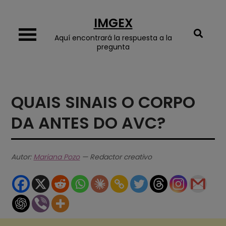
Skip
IMGEX
to
content
Aquí encontrará la respuesta a la
pregunta
QUAIS SINAIS O CORPO
DA ANTES DO AVC?
Autor:
Mariana Pozo
— Redactor creativo