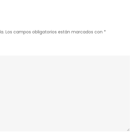
VERDE
COM
ALIANÇA
DE
a.
Los campos obligatorios están marcados con
*
OURO?