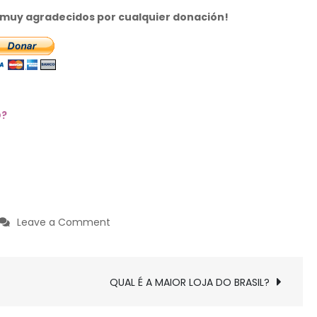
s muy agradecidos por cualquier donación!
O?
on
Leave a Comment
PORQUE
O
DEDO
QUAL É A MAIOR LOJA DO BRASIL?
FICA