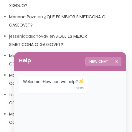
XIGDUO?
Mariana Pozo
en
¿QUE ES MEJOR SIMETICONA O
GASEOVET?
jesseniacasanovav
en
¿QUE ES MEJOR
SIMETICONA O GASEOVET?
Mariana Pozo
en
¿QUE ES MEJOR TRIBEDOCE
Help
✕
NEW CHAT
COMPUESTO O TRIBEDOCE DX?
Mariana Pozo
en
¿QUE ES MEJOR TRIBEDOCE
Welcome! How can we help? 
COMPUESTO O TRIBEDOCE DX?
09:05
trolls_pipis
en
¿QUE ES MEJOR TRIBEDOCE
COMPUESTO O TRIBEDOCE DX?
Mariana Pozo
en
¿QUE ES MEJOR TRIBEDOCE
COMPUESTO O TRIBEDOCE DX?