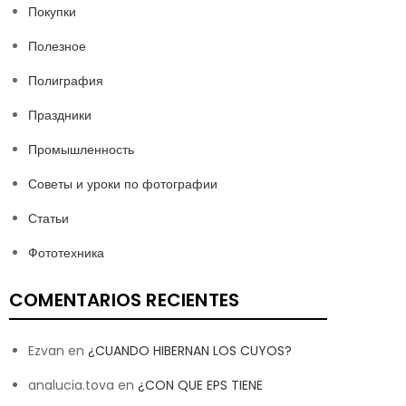
Покупки
Полезное
Полиграфия
Праздники
Промышленность
Советы и уроки по фотографии
Статьи
Фототехника
COMENTARIOS RECIENTES
Ezvan
en
¿CUANDO HIBERNAN LOS CUYOS?
analucia.tova
en
¿CON QUE EPS TIENE