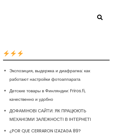
Экспозиция, выдержка и диафрагма: как
работают настройки фотоаппарата
Детские товары в Финляндии: Friros.fi,
качественно и удобно
ДОФАМІНОВІ САЙТИ: ЯК ПРАЦЮЮТЬ
МЕХАНІЗМИ ЗАЛЕЖНОСТІ В ІНТЕРНЕТІ
¿POR QUE CERRARON IZAZAGA 89?