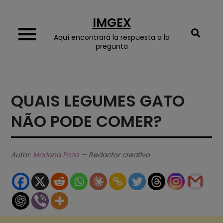
Skip
IMGEX
to
content
Aquí encontrará la respuesta a la
pregunta
QUAIS LEGUMES GATO
NÃO PODE COMER?
Autor:
Mariana Pozo
— Redactor creativo