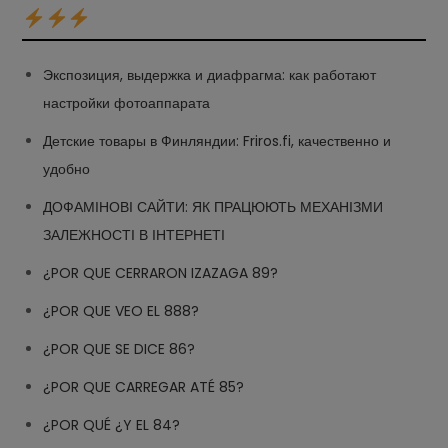
Экспозиция, выдержка и диафрагма: как работают
настройки фотоаппарата
Детские товары в Финляндии: Friros.fi, качественно и
удобно
ДОФАМІНОВІ САЙТИ: ЯК ПРАЦЮЮТЬ МЕХАНІЗМИ
ЗАЛЕЖНОСТІ В ІНТЕРНЕТІ
¿POR QUE CERRARON IZAZAGA 89?
¿POR QUE VEO EL 888?
¿POR QUE SE DICE 86?
¿POR QUE CARREGAR ATÉ 85?
¿POR QUÉ ¿Y EL 84?