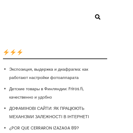
Экспозиция, выдержка и диафрагма: как
работают настройки фотоаппарата
Детские товары в Финляндии: Friros.fi,
качественно и удобно
ДОФАМІНОВІ САЙТИ: ЯК ПРАЦЮЮТЬ
МЕХАНІЗМИ ЗАЛЕЖНОСТІ В ІНТЕРНЕТІ
¿POR QUE CERRARON IZAZAGA 89?