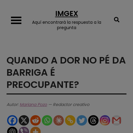
Skip
IMGEX
to
content
Aquí encontrará la respuesta a la
pregunta
QUANDO A DOR NO PÉ DA
BARRIGA É
PREOCUPANTE?
Autor:
Mariana Pozo
— Redactor creativo