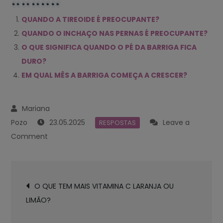
QUANDO A TIREOIDE É PREOCUPANTE?
QUANDO O INCHAÇO NAS PERNAS É PREOCUPANTE?
O QUE SIGNIFICA QUANDO O PÉ DA BARRIGA FICA
DURO?
EM QUAL MÊS A BARRIGA COMEÇA A CRESCER?
23.05.2025
Leave a
RESPOSTAS
on
Comment
QUANDO
A
Navegación
DOR
O QUE TEM MAIS VITAMINA C LARANJA OU
de
NO
LIMÃO?
entradas
PÉ
DA