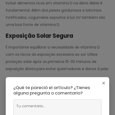
Incluir alimentos ricos em vitamina D na dieta diária é
fundamental. Além dos peixes gordurosos e laticínios
fortificados, cogumelos expostos à luz UV também são
uma boa fonte de vitamina D.
Exposição Solar Segura
É importante equilibrar a necessidade de vitamina D
com os riscos da exposição excessiva ao sol. Utilize
proteção solar após os primeiros 15-30 minutos de
exposição direta para evitar queimaduras e danos à pele.
Suplementos Alimentares
×
¿Qué te pareció el artículo? ¿Tienes
Se você pertence a um grupo de risco ou vive em uma
alguna pregunta o comentario?
área com pouca luz solar, considere a suplementação
sob orientação médica. A dose recomendada pode
variar de acordo com a idade, peso, e estado de saúde.