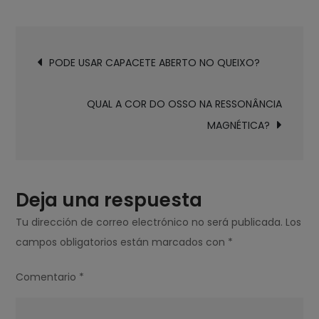
COMO
SABER
Navegación
SE
PODE USAR CAPACETE ABERTO NO QUEIXO?
de
ESTOU
entradas
PRECISANDO
QUAL A COR DO OSSO NA RESSONÂNCIA
DE
MAGNÉTICA?
VITAMINA
D?
Deja una respuesta
Tu dirección de correo electrónico no será publicada.
Los
campos obligatorios están marcados con
*
Comentario
*