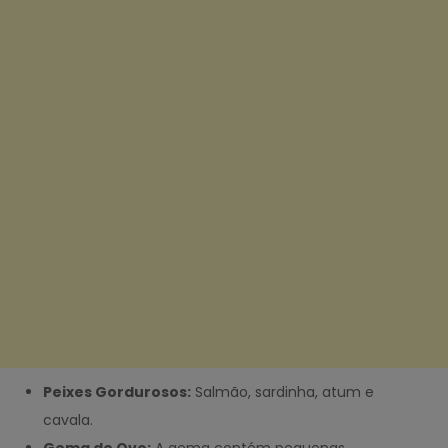
Peixes Gordurosos:
Salmão, sardinha, atum e
cavala.