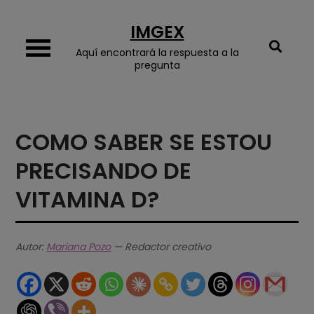
Skip
IMGEX
to
content
Aquí encontrará la respuesta a la
pregunta
COMO SABER SE ESTOU
PRECISANDO DE
VITAMINA D?
Autor:
Mariana Pozo
— Redactor creativo