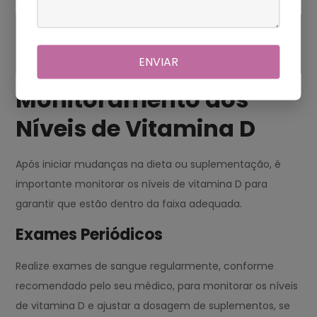
¿POR QUÉ LA LFT
CONTEMPLA DIFERENTES
ENVIAR
PROCEDIMIENTOS?
Monitoramento dos
Níveis de Vitamina D
Após iniciar mudanças na dieta ou suplementação, é
importante monitorar os níveis de vitamina D para
garantir que estão dentro da faixa adequada.
Exames Periódicos
Realize exames de sangue regularmente, conforme
recomendado pelo seu médico, para monitorar os níveis
de vitamina D e ajustar a dosagem de suplementos, se