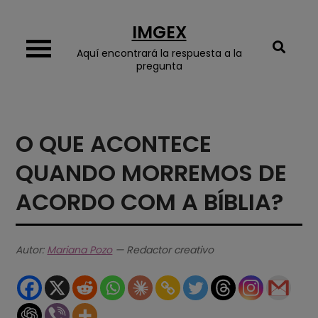
Skip
IMGEX
to
content
Aquí encontrará la respuesta a la
pregunta
O QUE ACONTECE
QUANDO MORREMOS DE
ACORDO COM A BÍBLIA?
Autor:
Mariana Pozo
— Redactor creativo