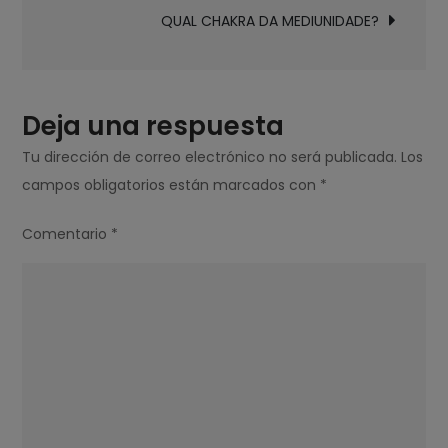
entradas
MORREMOS
QUAL CHAKRA DA MEDIUNIDADE?
DE
ACORDO
COM
A
Deja una respuesta
BÍBLIA?
Tu dirección de correo electrónico no será publicada.
Los
campos obligatorios están marcados con
*
Comentario
*