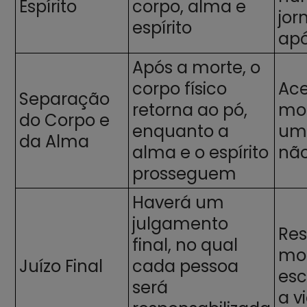
Espírito
corpo, alma e
jor
espírito
apó
Após a morte, o
corpo físico
Ace
Separação
retorna ao pó,
mo
do Corpo e
enquanto a
uma
da Alma
alma e o espírito
não
prosseguem
Haverá um
julgamento
Res
final, no qual
mor
Juízo Final
cada pessoa
esc
será
a v