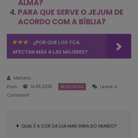
ALMA?
PARA QUE SERVE O JEJUM DE
ACORDO COM A BÍBLIA?
¿POR QUE LOS TCA
AFECTAN MÁS A LAS MUJERES?
14.05.2025
Leave a
RESPOSTAS
on
Comment
O
QUE
Navegación
ACONTECE
QUAL É A COR DA LUA MAIS RARA DO MUNDO?
de
QUANDO