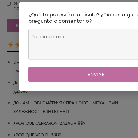
Guarda mi nombre, correo electrónico y web en este
navegador para la próxima vez que comente.
¿Qué te pareció el artículo? ¿Tienes algun
pregunta o comentario?
Экспозиция, выдержка и диафрагма: как работают
настройки фотоаппарата
ENVIAR
Детские товары в Финляндии: Friros.fi, качественно и
удобно
ДОФАМІНОВІ САЙТИ: ЯК ПРАЦЮЮТЬ МЕХАНІЗМИ
ЗАЛЕЖНОСТІ В ІНТЕРНЕТІ
¿POR QUE CERRARON IZAZAGA 89?
¿POR QUE VEO EL 888?