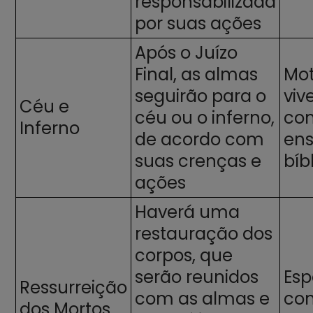
responsabilizada
por suas ações
Após o Juízo
Final, as almas
Mot
seguirão para o
viv
Céu e
céu ou o inferno,
co
Inferno
de acordo com
en
suas crenças e
bíb
ações
Haverá uma
restauração dos
corpos, que
serão reunidos
Esp
Ressurreição
com as almas e
con
dos Mortos