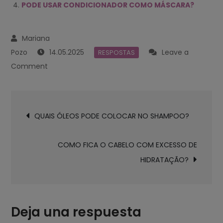
PODE USAR CONDICIONADOR COMO MÁSCARA?
14.05.2025
Leave a
RESPOSTAS
on
Comment
É
NECESSÁRIO
Navegación
USAR
QUAIS ÓLEOS PODE COLOCAR NO SHAMPOO?
de
CONDICIONADOR
entradas
DEPOIS
COMO FICA O CABELO COM EXCESSO DE
DO
HIDRATAÇÃO?
SHAMPOO?
Deja una respuesta