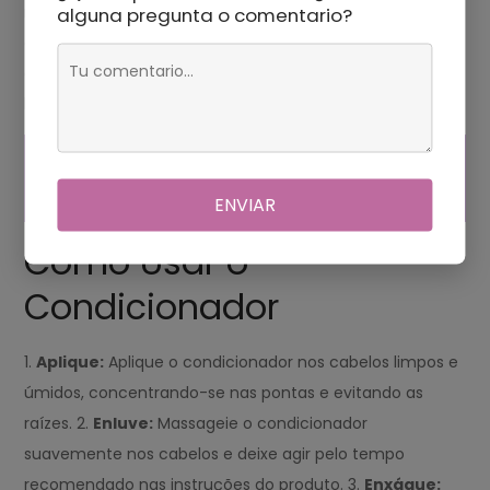
reduzindo o frizz e a aparência opaca. *
Brilho:
O
alguna pregunta o comentario?
condicionador adiciona brilho aos cabelos ao refletir a luz
e suavizar as cutículas, resultando em fios saudáveis e
brilhantes.
¿POR QUE 12 57 LOS
PIOJOS?
ENVIAR
Como Usar o
Condicionador
1.
Aplique:
Aplique o condicionador nos cabelos limpos e
úmidos, concentrando-se nas pontas e evitando as
raízes. 2.
Enluve:
Massageie o condicionador
suavemente nos cabelos e deixe agir pelo tempo
recomendado nas instruções do produto. 3.
Enxágue: