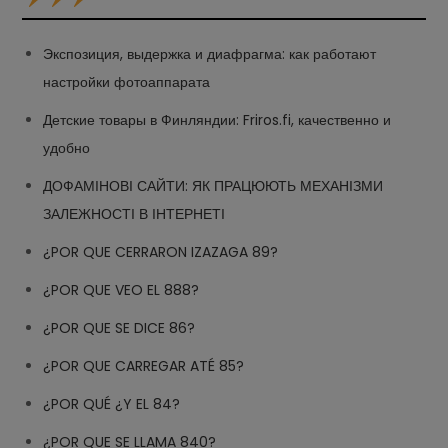
Экспозиция, выдержка и диафрагма: как работают
настройки фотоаппарата
Детские товары в Финляндии: Friros.fi, качественно и
удобно
ДОФАМІНОВІ САЙТИ: ЯК ПРАЦЮЮТЬ МЕХАНІЗМИ
ЗАЛЕЖНОСТІ В ІНТЕРНЕТІ
¿POR QUE CERRARON IZAZAGA 89?
¿POR QUE VEO EL 888?
¿POR QUE SE DICE 86?
¿POR QUE CARREGAR ATÉ 85?
¿POR QUÉ ¿Y EL 84?
¿POR QUE SE LLAMA 840?