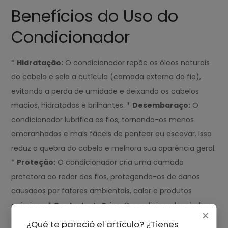
Benefícios do Uso do
Condicionador
*
Hidratação:
O condicionador repõe os óleos naturais
do cabelo e sela a cutícula (camada externa do fio),
evitando a perda de umidade e deixando os cabelos
macios, hidratados e brilhantes. *
Desembaraço:
O
condicionador lubrifica os fios, tornando-os menos
emaranhados e mais fáceis de pentear ou escovar. Isso
reduz a quebra do cabelo e melhora sua aparência geral.
*
Proteção:
O condicionador cria uma camada
protetora ao redor dos fios, protegendo-os de danos
causados por fatores ambientais, calor e produtos
químicos. *
Controle do Frizz:
O condicionador ajuda a
×
suavizar as cutículas do cabelo, alinhando as escamas e
¿Qué te pareció el artículo? ¿Tienes