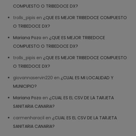
COMPUESTO O TRIBEDOCE DX?
Welcome! How can we help? 
trolls_pipis
en
¿QUE ES MEJOR TRIBEDOCE COMPUESTO
19:51
O TRIBEDOCE DX?
Mariana Pozo
en
¿QUE ES MEJOR TRIBEDOCE
COMPUESTO O TRIBEDOCE DX?
trolls_pipis
en
¿QUE ES MEJOR TRIBEDOCE COMPUESTO
O TRIBEDOCE DX?
giovannaservin220
en
¿CUAL ES MI LOCALIDAD Y
MUNICIPIO?
Mariana Pozo
en
¿CUAL ES EL CSV DE LA TARJETA
SANITARIA CANARIA?
carmenharacil
en
¿CUAL ES EL CSV DE LA TARJETA
SANITARIA CANARIA?