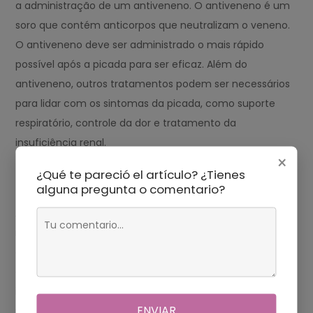
a administração de um antiveneno. O antiveneno é um
soro que contém anticorpos que neutralizam o veneno.
O antiveneno deve ser administrado o mais rápido
possível após a picada para ser eficaz. Além do
antiveneno, outros tratamentos podem ser necessários
para lidar com os sintomas da picada, como suporte
respiratório, controle da dor e tratamento da
insuficiência renal.
×
Prevenção
¿Qué te pareció el artículo? ¿Tienes
alguna pregunta o comentario?
A melhor maneira de prevenir a picada da mamba-
negra é evitar o contato com a cobra. A mamba-negra
é uma cobra tímida e geralmente não ataca humanos,
a menos que se sinta ameaçada. No entanto, é
importante estar ciente da presença de mambas-
ENVIAR
negras em áreas onde elas são comuns e tomar