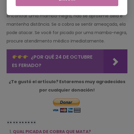
precauções para evitar o contato com elas. Se você
encontrar uma mamba-negra, não se aproxime dela e
mantenha distância. Se a cobra se sentir ameaçada, ela
pode atacar. Se você for picado por uma mamba-negra,
procure atendimento médico imediatamente.
¿POR QUÉ 24 DE OCTUBRE
ES FERIADO?
¿Te gustó el artículo? Estaremos muy agradecidos
por cualquier donación!
QUAL PICADA DE COBRA QUE MATA?