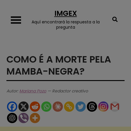
Skip
IMGEX
to
content
Aquí encontrará la respuesta a la
pregunta
COMO É A MORTE PELA
MAMBA-NEGRA?
Autor:
Mariana Pozo
— Redactor creativo