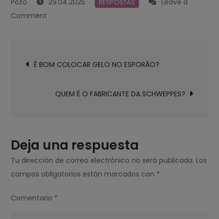
29.04.2025
Leave a
RESPOSTAS
on
Comment
O
QUE
Navegación
É
É BOM COLOCAR GELO NO ESPORÃO?
de
MAIS
entradas
SAUDÁVEL
QUEM É O FABRICANTE DA SCHWEPPES?
BATATA
OU
MACARRÃO?
Deja una respuesta
Tu dirección de correo electrónico no será publicada.
Los
campos obligatorios están marcados con
*
Comentario
*