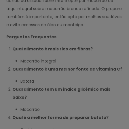
cozida ou assada sobre frita e opte por macarrão de
trigo integral sobre macarrão branco refinado. O preparo
também é importante, então opte por molhos saudáveis
e evite excessos de óleo ou manteiga.
Perguntas Frequentes
Qual alimento é mais rico em fibras?
Macarrão integral
Qual alimento é uma melhor fonte de vitamina C?
Batata
Qual alimento tem um índice glicêmico mais
baixo?
Macarrão
Qual é a melhor forma de preparar batata?