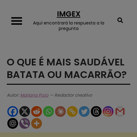
Skip
IMGEX
to
content
Aquí encontrará la respuesta a la
pregunta
O QUE É MAIS SAUDÁVEL
BATATA OU MACARRÃO?
Autor:
Mariana Pozo
— Redactor creativo