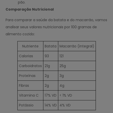
pão.
Comparação Nutricional
Para comparar a saúde da batata e do macarrão, vamos
analisar seus valores nutricionais por 100 gramas de
alimento cozido:
Nutriente
Batata
Macarrão (integral)
Calorias
93
121
Carboidratos
21g
25g
Proteínas
2g
3g
Fibras
2g
4g
Vitamina C
17% VD
< 1% VD
Potássio
14% VD
4% VD