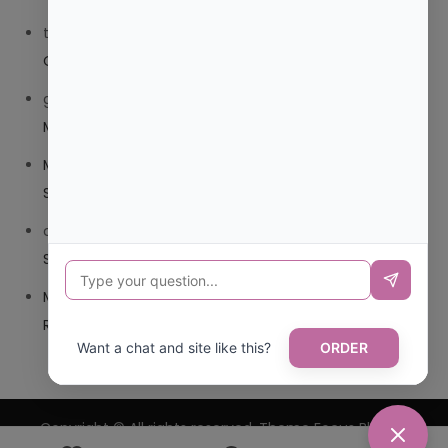
trolls_pipis
en
¿QUE ES MEJOR TRIBEDOCE COMPUESTO
O TRIBEDOCE DX?
giovannaservin220
en
¿CUAL ES MI LOCALIDAD Y
MUNICIPIO?
Mariana Pozo
en
¿CUAL ES EL CSV DE LA TARJETA
SANITARIA CANARIA?
carmenharacil
en
¿CUAL ES EL CSV DE LA TARJETA
SANITARIA CANARIA?
Mariana Pozo
en
¿CUAL ES CODIGO POSTAL DE
REPUBLICA DOMINICANA?
Want a chat and site like this?
ORDER
Copyright © All rights reserved. Theme Focus Blog by