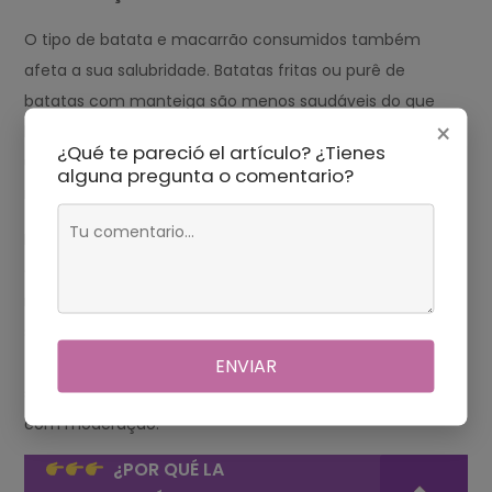
O tipo de batata e macarrão consumidos também
afeta a sua salubridade. Batatas fritas ou purê de
batatas com manteiga são menos saudáveis do que
×
batatas assadas ou cozidas. Macarrões integrais são
¿Qué te pareció el artículo? ¿Tienes
uma opção mais saudável do que macarrões brancos
alguna pregunta o comentario?
refinados.
Em geral, o macarrão é mais saudável do que a batata
devido ao seu menor IG e maior teor de fibras. O
macarrão integral é uma opção particularmente
saudável devido ao seu maior conteúdo de nutrientes e
fibras. No entanto, a batata ainda pode ser uma adição
ENVIAR
saudável a uma dieta equilibrada, desde que consumida
com moderação.
¿POR QUÉ LA