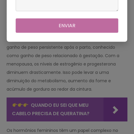
significativamente. Esses hormônios ajudam a preparar o
corpo para o parto, mas também podem levar ao ganho
de peso e retenção de líquidos. Após o parto, os níveis
ENVIAR
hormonais retornam gradualmente aos níveis normais.
No entanto, algumas mulheres podem experimentar
ganho de peso persistente após o parto, conhecido
como ganho de peso relacionado à gestação. Com a
menopausa, os níveis de estrogênio e progesterona
diminuem drasticamente. Isso pode levar a uma
diminuição do metabolismo, aumento da fome e
acúmulo de gordura ao redor da cintura.
QUANDO EU SEI QUE MEU
CABELO PRECISA DE QUERATINA?
Os hormônios femininos têm um papel complexo no