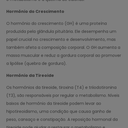
Hormônio do Crescimento
O hormônio do crescimento (GH) é uma proteína
produzida pela glândula pituitária. Ele desempenha um
papel crucial no crescimento e desenvolvimento, mas
também afeta a composição corporal. O GH aumenta a
massa muscular e reduz a gordura corporal ao promover
a lipólise (quebra de gordura).
Hormônio da Tireoide
Os hormônios da tireoide, tiroxina (T4) e triiodotironina
(T3), são responsáveis por regular o metabolismo. Níveis
baixos de hormônio da tireoide podem levar ao
hipotireoidismo, uma condição que causa ganho de
peso, cansaço e constipação. A reposição hormonal da
tireoide pode ajudar a restaurar o metabolismo e