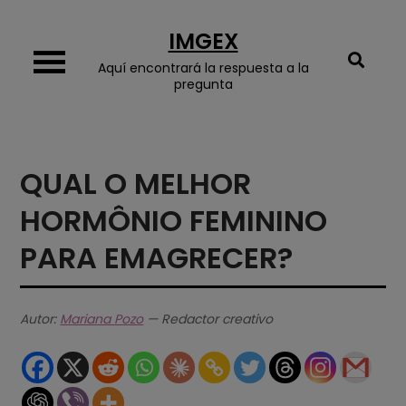
Skip
IMGEX
to
content
Aquí encontrará la respuesta a la
pregunta
QUAL O MELHOR
HORMÔNIO FEMININO
PARA EMAGRECER?
Autor:
Mariana Pozo
— Redactor creativo