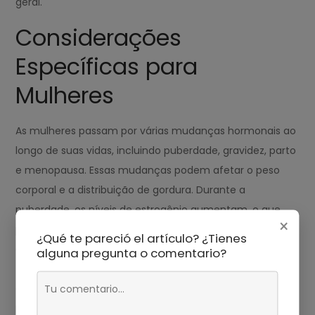
geral.
Considerações
Específicas para
Mulheres
As mulheres passam por várias mudanças hormonais ao
longo de suas vidas, incluindo puberdade, gravidez, parto
e menopausa. Essas mudanças podem afetar o peso
corporal e a distribuição de gordura. Durante a
puberdade, os níveis de estrogênio aumentam, o que
×
pode levar ao desenvolvimento de seios e outras
¿Qué te pareció el artículo? ¿Tienes
características femininas. Os altos níveis de estrogênio
alguna pregunta o comentario?
também podem promover o crescimento e o acúmulo
de gordura. Durante a gravidez, os níveis de
progesterona e estrogênio aumentam