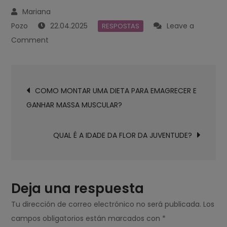
22.04.2025
Leave a
RESPOSTAS
on
Comment
QUAL
É
Navegación
A
COMO MONTAR UMA DIETA PARA EMAGRECER E
de
IDADE
GANHAR MASSA MUSCULAR?
entradas
APROXIMADA
DE
QUAL É A IDADE DA FLOR DA JUVENTUDE?
QUEM
ESTÁ
NA
TERCEIRA
Deja una respuesta
IDADE?
Tu dirección de correo electrónico no será publicada.
Los
campos obligatorios están marcados con
*