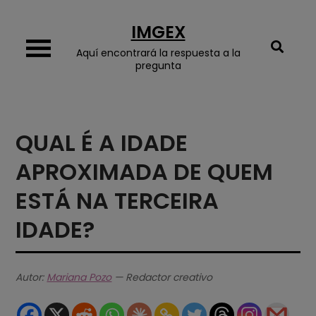
Skip
IMGEX
to
content
Aquí encontrará la respuesta a la
pregunta
QUAL É A IDADE
APROXIMADA DE QUEM
ESTÁ NA TERCEIRA
IDADE?
Autor:
Mariana Pozo
— Redactor creativo