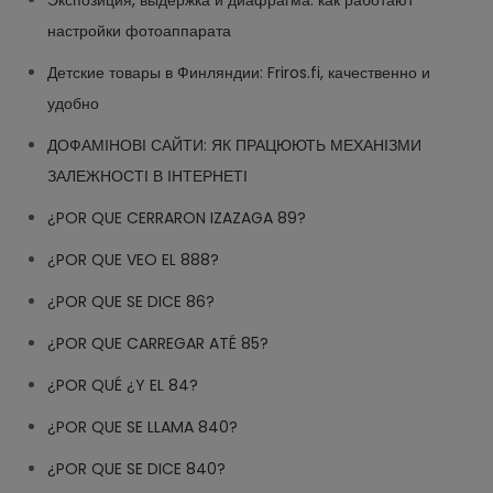
Экспозиция, выдержка и диафрагма: как работают
настройки фотоаппарата
Детские товары в Финляндии: Friros.fi, качественно и
удобно
ДОФАМІНОВІ САЙТИ: ЯК ПРАЦЮЮТЬ МЕХАНІЗМИ
ЗАЛЕЖНОСТІ В ІНТЕРНЕТІ
¿POR QUE CERRARON IZAZAGA 89?
¿POR QUE VEO EL 888?
¿POR QUE SE DICE 86?
¿POR QUE CARREGAR ATÉ 85?
¿POR QUÉ ¿Y EL 84?
¿POR QUE SE LLAMA 840?
¿POR QUE SE DICE 840?