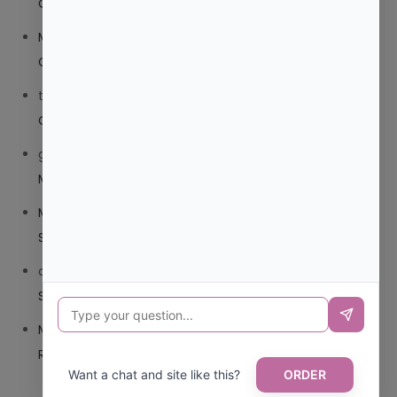
O TRIBEDOCE DX?
Mariana Pozo
en
¿QUE ES MEJOR TRIBEDOCE
COMPUESTO O TRIBEDOCE DX?
trolls_pipis
en
¿QUE ES MEJOR TRIBEDOCE COMPUESTO
O TRIBEDOCE DX?
giovannaservin220
en
¿CUAL ES MI LOCALIDAD Y
MUNICIPIO?
Mariana Pozo
en
¿CUAL ES EL CSV DE LA TARJETA
SANITARIA CANARIA?
carmenharacil
en
¿CUAL ES EL CSV DE LA TARJETA
SANITARIA CANARIA?
Mariana Pozo
en
¿CUAL ES CODIGO POSTAL DE
REPUBLICA DOMINICANA?
Want a chat and site like this?
ORDER