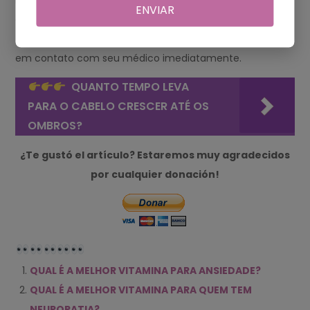
longos períodos sem orientação médica. * Se você sentir
ENVIAR
quaisquer efeitos colaterais negativos enquanto toma
fortificantes para os nervos, interrompa o uso e entre
em contato com seu médico imediatamente.
QUANTO TEMPO LEVA
PARA O CABELO CRESCER ATÉ OS
OMBROS?
¿Te gustó el artículo? Estaremos muy agradecidos
por cualquier donación!
QUAL É A MELHOR VITAMINA PARA ANSIEDADE?
QUAL É A MELHOR VITAMINA PARA QUEM TEM
NEUROPATIA?