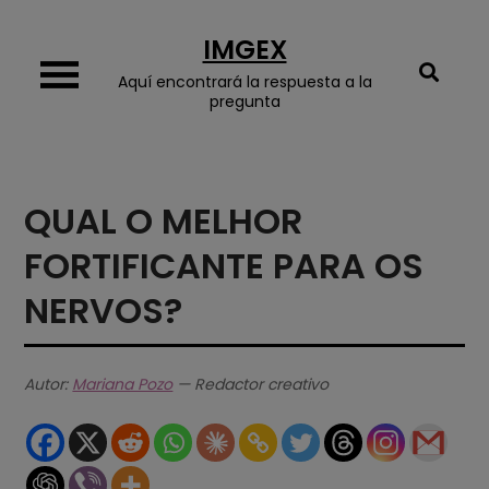
Skip
IMGEX
to
content
Aquí encontrará la respuesta a la
pregunta
QUAL O MELHOR
FORTIFICANTE PARA OS
NERVOS?
Autor:
Mariana Pozo
— Redactor creativo