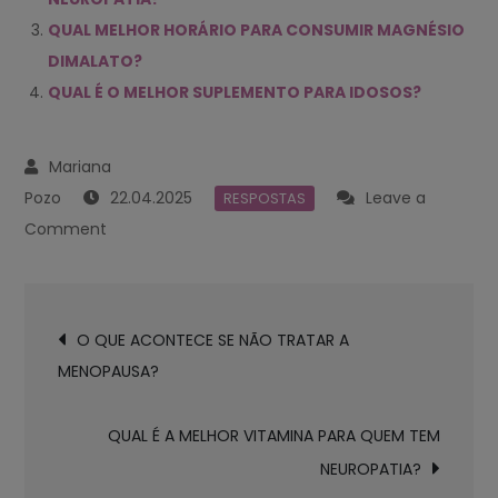
QUAL MELHOR HORÁRIO PARA CONSUMIR MAGNÉSIO
DIMALATO?
QUAL É O MELHOR SUPLEMENTO PARA IDOSOS?
22.04.2025
Leave a
RESPOSTAS
on
Comment
QUAL
O
Navegación
MELHOR
O QUE ACONTECE SE NÃO TRATAR A
de
FORTIFICANTE
MENOPAUSA?
entradas
PARA
OS
QUAL É A MELHOR VITAMINA PARA QUEM TEM
NERVOS?
NEUROPATIA?