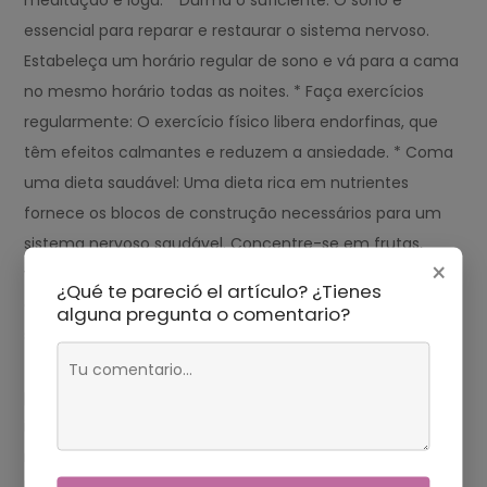
meditação e ioga. * Durma o suficiente: O sono é
essencial para reparar e restaurar o sistema nervoso.
Estabeleça um horário regular de sono e vá para a cama
no mesmo horário todas as noites. * Faça exercícios
regularmente: O exercício físico libera endorfinas, que
têm efeitos calmantes e reduzem a ansiedade. * Coma
uma dieta saudável: Uma dieta rica em nutrientes
fornece os blocos de construção necessários para um
sistema nervoso saudável. Concentre-se em frutas,
×
vegetais, grãos integrais e proteínas magras. * Evite
¿Qué te pareció el artículo? ¿Tienes
cafeína e álcool: Essas substâncias podem estimular o
alguna pregunta o comentario?
sistema nervoso e agravar a ansiedade. Avisos * Não
tome fortificantes para os nervos sem consultar
primeiro um médico. * Alguns fortificantes podem
interagir com outros medicamentos ou condições
médicas. * Não use fortificantes para os nervos por