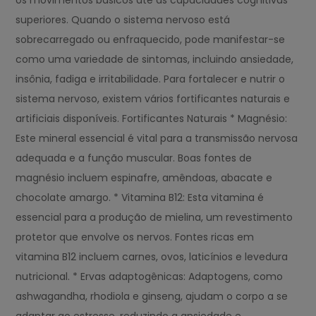
os movimentos básicos até as capacidades cognitivas
superiores. Quando o sistema nervoso está
sobrecarregado ou enfraquecido, pode manifestar-se
como uma variedade de sintomas, incluindo ansiedade,
insônia, fadiga e irritabilidade. Para fortalecer e nutrir o
sistema nervoso, existem vários fortificantes naturais e
artificiais disponíveis. Fortificantes Naturais * Magnésio:
Este mineral essencial é vital para a transmissão nervosa
adequada e a função muscular. Boas fontes de
magnésio incluem espinafre, amêndoas, abacate e
chocolate amargo. * Vitamina B12: Esta vitamina é
essencial para a produção de mielina, um revestimento
protetor que envolve os nervos. Fontes ricas em
vitamina B12 incluem carnes, ovos, laticínios e levedura
nutricional. * Ervas adaptogênicas: Adaptogens, como
ashwagandha, rhodiola e ginseng, ajudam o corpo a se