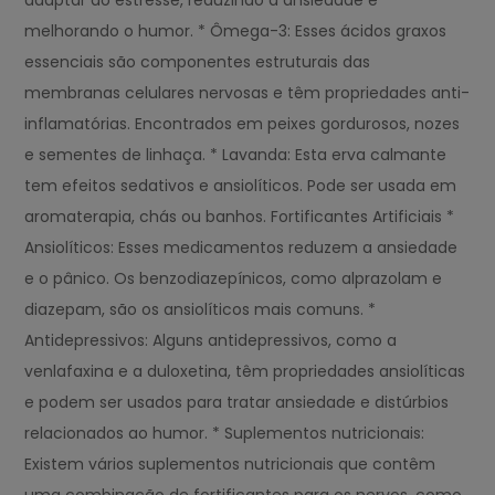
adaptar ao estresse, reduzindo a ansiedade e
melhorando o humor. * Ômega-3: Esses ácidos graxos
essenciais são componentes estruturais das
membranas celulares nervosas e têm propriedades anti-
inflamatórias. Encontrados em peixes gordurosos, nozes
e sementes de linhaça. * Lavanda: Esta erva calmante
tem efeitos sedativos e ansiolíticos. Pode ser usada em
aromaterapia, chás ou banhos. Fortificantes Artificiais *
Ansiolíticos: Esses medicamentos reduzem a ansiedade
e o pânico. Os benzodiazepínicos, como alprazolam e
diazepam, são os ansiolíticos mais comuns. *
Antidepressivos: Alguns antidepressivos, como a
venlafaxina e a duloxetina, têm propriedades ansiolíticas
e podem ser usados para tratar ansiedade e distúrbios
relacionados ao humor. * Suplementos nutricionais:
Existem vários suplementos nutricionais que contêm