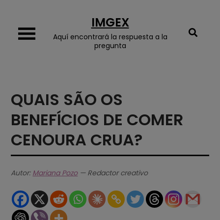
Skip
IMGEX
to
content
Aquí encontrará la respuesta a la
pregunta
QUAIS SÃO OS
BENEFÍCIOS DE COMER
CENOURA CRUA?
Autor:
Mariana Pozo
— Redactor creativo