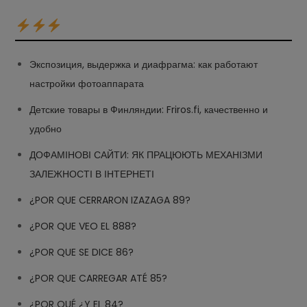
Экспозиция, выдержка и диафрагма: как работают
настройки фотоаппарата
Детские товары в Финляндии: Friros.fi, качественно и
удобно
ДОФАМІНОВІ САЙТИ: ЯК ПРАЦЮЮТЬ МЕХАНІЗМИ
ЗАЛЕЖНОСТІ В ІНТЕРНЕТІ
¿POR QUE CERRARON IZAZAGA 89?
¿POR QUE VEO EL 888?
¿POR QUE SE DICE 86?
¿POR QUE CARREGAR ATÉ 85?
¿POR QUÉ ¿Y EL 84?