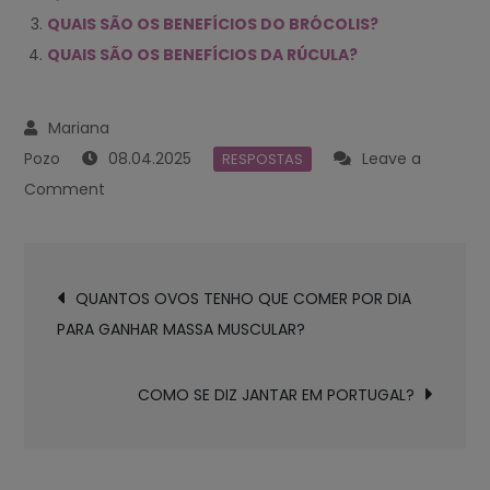
QUAIS SÃO OS BENEFÍCIOS DO BRÓCOLIS?
QUAIS SÃO OS BENEFÍCIOS DA RÚCULA?
08.04.2025
Leave a
RESPOSTAS
on
Comment
QUAIS
SÃO
Navegación
OS
QUANTOS OVOS TENHO QUE COMER POR DIA
de
BENEFÍCIOS
PARA GANHAR MASSA MUSCULAR?
entradas
DE
COMER
COMO SE DIZ JANTAR EM PORTUGAL?
CENOURA
CRUA?