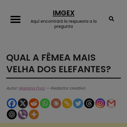
Skip
IMGEX
to
content
Aquí encontrará la respuesta a la
pregunta
QUAL A FÊMEA MAIS
VELHA DOS ELEFANTES?
Autor:
Mariana Pozo
— Redactor creativo