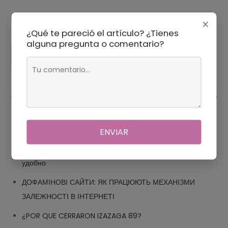
Guarda mi nombre, correo electrónico y web en este
×
navegador para la próxima vez que comente.
¿Qué te pareció el artículo? ¿Tienes
alguna pregunta o comentario?
Экспозиция, выдержка и диафрагма: как работают
настройки фотоаппарата
ENVIAR
Детские товары в Финляндии: Friros.fi, качественно и
удобно
ДОФАМІНОВІ САЙТИ: ЯК ПРАЦЮЮТЬ МЕХАНІЗМИ
ЗАЛЕЖНОСТІ В ІНТЕРНЕТІ
¿POR QUE CERRARON IZAZAGA 89?