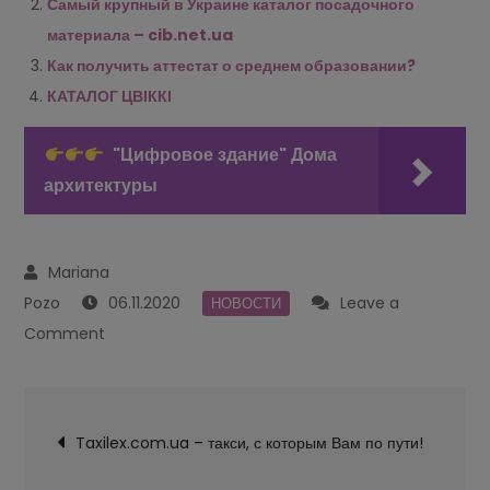
Самый крупный в Украине каталог посадочного
материала – cib.net.ua
Как получить аттестат о среднем образовании?
КАТАЛОГ ЦВІККІ
"Цифровое здание" Дома
архитектуры
06.11.2020
Leave a
НОВОСТИ
on
Comment
Каталог
учебных
Navegación
заведений
Taxilex.com.ua – такси, с которым Вам по пути!
de
Киева