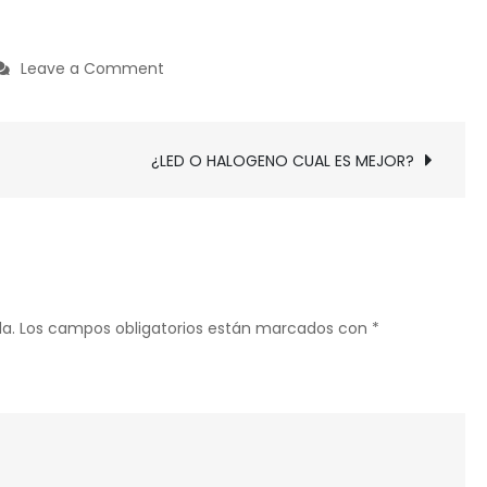
on
Leave a Comment
¿CUANDO
JUPITER
ENTRA
¿LED O HALOGENO CUAL ES MEJOR?
EN
LEO?
a.
Los campos obligatorios están marcados con
*