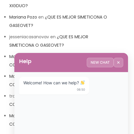
XIGDUO?
Mariana Pozo
en
¿QUE ES MEJOR SIMETICONA O
GASEOVET?
jesseniacasanovav
en
¿QUE ES MEJOR
SIMETICONA O GASEOVET?
Mariana Pozo
en
¿QUE ES MEJOR TRIBEDOCE
Help
✕
NEW CHAT
COMPUESTO O TRIBEDOCE DX?
Mariana Pozo
en
¿QUE ES MEJOR TRIBEDOCE
Welcome! How can we help? 
COMPUESTO O TRIBEDOCE DX?
06:50
trolls_pipis
en
¿QUE ES MEJOR TRIBEDOCE
COMPUESTO O TRIBEDOCE DX?
Mariana Pozo
en
¿QUE ES MEJOR TRIBEDOCE
COMPUESTO O TRIBEDOCE DX?