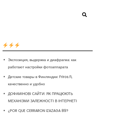
Экспозиция, выдержка и диафрагма: как
работают настройки фотоаппарата
Детские товары в Финляндии: Friros.fi,
качественно и удобно
ДОФАМІНОВІ САЙТИ: ЯК ПРАЦЮЮТЬ
МЕХАНІЗМИ ЗАЛЕЖНОСТІ В ІНТЕРНЕТІ
¿POR QUE CERRARON IZAZAGA 89?