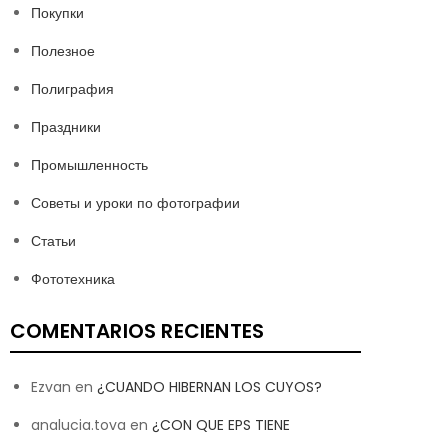
Покупки
Полезное
Полиграфия
Праздники
Промышленность
Советы и уроки по фотографии
Статьи
Фототехника
COMENTARIOS RECIENTES
Ezvan
en
¿CUANDO HIBERNAN LOS CUYOS?
analucia.tova
en
¿CON QUE EPS TIENE