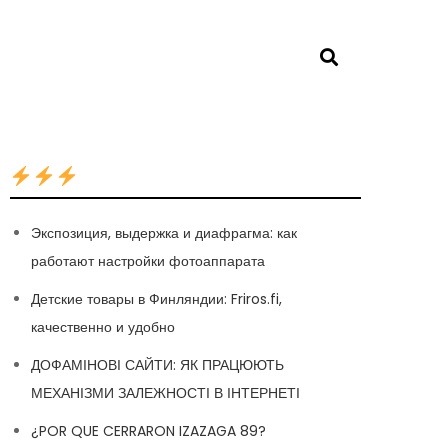
Экспозиция, выдержка и диафрагма: как
работают настройки фотоаппарата
Детские товары в Финляндии: Friros.fi,
качественно и удобно
ДОФАМІНОВІ САЙТИ: ЯК ПРАЦЮЮТЬ
МЕХАНІЗМИ ЗАЛЕЖНОСТІ В ІНТЕРНЕТІ
¿POR QUE CERRARON IZAZAGA 89?