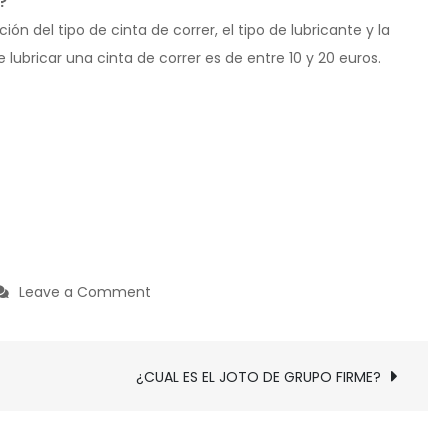
?
ión del tipo de cinta de correr, el tipo de lubricante y la
 lubricar una cinta de correr es de entre 10 y 20 euros.
on
Leave a Comment
¿CUANDO
LUBRICAR
CINTA
¿CUAL ES EL JOTO DE GRUPO FIRME?
DE
CORRER?