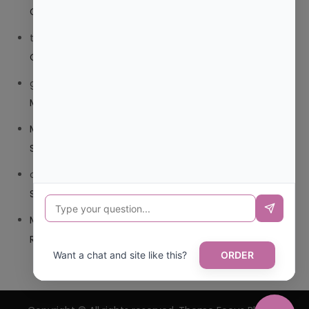
COMPUESTO O TRIBEDOCE DX?
trolls_pipis
en
¿QUE ES MEJOR TRIBEDOCE COMPUESTO
O TRIBEDOCE DX?
giovannaservin220
en
¿CUAL ES MI LOCALIDAD Y
MUNICIPIO?
Mariana Pozo
en
¿CUAL ES EL CSV DE LA TARJETA
SANITARIA CANARIA?
carmenharacil
en
¿CUAL ES EL CSV DE LA TARJETA
SANITARIA CANARIA?
Mariana Pozo
en
¿CUAL ES CODIGO POSTAL DE
REPUBLICA DOMINICANA?
Want a chat and site like this?
ORDER