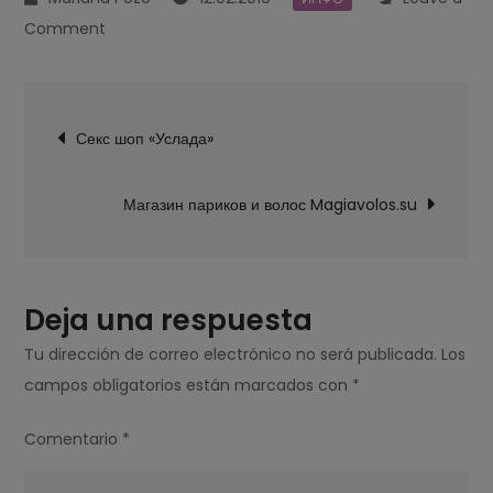
on
Comment
Где
можно
Navegación
заказать
Секс шоп «Услада»
de
мужской
entradas
портрет
Магазин париков и волос Magiavolos.su
по
фото?
Deja una respuesta
Tu dirección de correo electrónico no será publicada.
Los
campos obligatorios están marcados con
*
Comentario
*