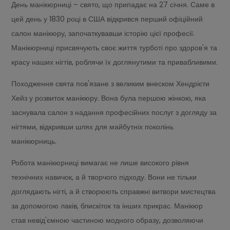
День манікюрниці – свято, що припадає на 27 січня. Саме в
цей день у 1830 році в США відкрився перший офіційний
салон манікюру, започаткувавши історію цієї професії.
Манікюрниці присвячують своє життя турботі про здоров'я та
красу наших нігтів, роблячи їх доглянутими та привабливими.
Походження свята пов'язане з великим внеском Хендрієти
Хейз у розвиток манікюру. Вона була першою жінкою, яка
заснувала салон з надання професійних послуг з догляду за
нігтями, відкривши шлях для майбутніх поколінь
манікюрниць.
Робота манікюрниці вимагає не лише високого рівня
технічних навичок, а й творчого підходу. Вони не тільки
доглядають нігті, а й створюють справжні витвори мистецтва
за допомогою лаків, блискіток та інших прикрас. Манікюр
став невід'ємною частиною модного образу, дозволяючи