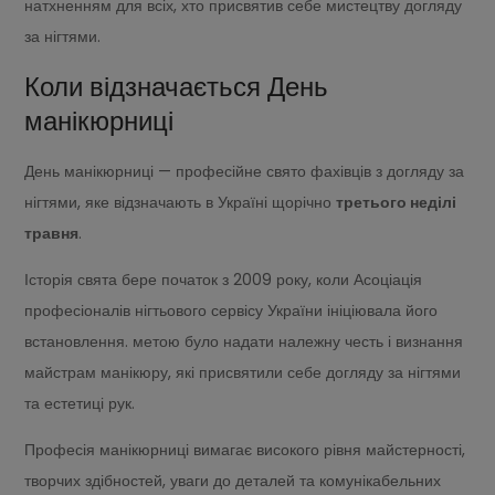
натхненням для всіх, хто присвятив себе мистецтву догляду
за нігтями.
Коли відзначається День
манікюрниці
День манікюрниці — професійне свято фахівців з догляду за
нігтями, яке відзначають в Україні щорічно
третього неділі
травня
.
Історія свята бере початок з 2009 року, коли Асоціація
професіоналів нігтьового сервісу України ініціювала його
встановлення. метою було надати належну честь і визнання
майстрам манікюру, які присвятили себе догляду за нігтями
та естетиці рук.
Професія манікюрниці вимагає високого рівня майстерності,
творчих здібностей, уваги до деталей та комунікабельних