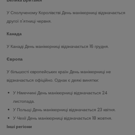
Велика Британія
У Сполученому Королівстві День манікюрниці відзначається
другої п'ятниці червня.
Канада
У Канаді День манікюрниці відзначається 16 грудня.
Європа
У більшості європейських країн День манікюрниці не
відзначається офіційно. Однак є деякі винятки:
У Німеччині День манікюрниці відзначається 24
листопада.
У Польщі День манікюрниці відзначається 23 квітня.
У Чехії День манікюрниці відзначається 18 жовтня.
Інші регіони