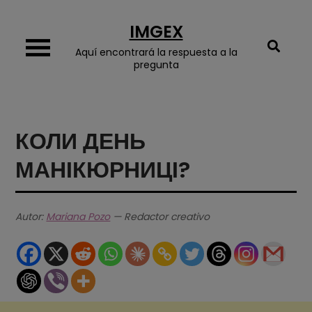
Skip
IMGEX
to
content
Aquí encontrará la respuesta a la
pregunta
КОЛИ ДЕНЬ
МАНІКЮРНИЦІ?
Autor:
Mariana Pozo
— Redactor creativo