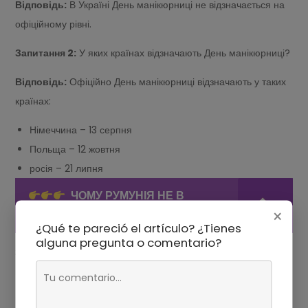
Відповідь:
В Україні День манікюрниці не відзначається на
офіційному рівні.
Запитання 2:
У яких країнах відзначають День манікюрниці?
Відповідь:
Офіційно День манікюрниці відзначають у таких
країнах:
Німеччина – 13 серпня
Польща – 12 жовтня
росія – 21 липня
ЧОМУ РУМУНІЯ НЕ В
×
ШЕНГЕНІ
¿Qué te pareció el artículo? ¿Tienes
alguna pregunta o comentario?
Запитання 3:
Чому існує різниця в датах святкування Дня
манікюрниці в різних країнах?
Відповідь:
Різні дати святкування в різних країнах можуть