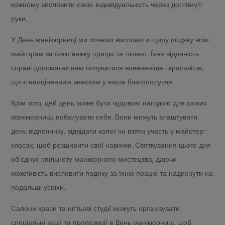
кожному висловити свою індивідуальність через доглянуті
руки.
У День манікюрниці ми хочемо висловити щиру подяку всім
майстрам за їхню важку працю та талант. Їхня відданість
справі допомагає нам почуватися впевненіше і красивіше,
що є неоціненним внеском у наше благополуччя.
Крім того, цей день може бути чудовою нагодою для самих
манікюрниць побалувати себе. Вони можуть влаштувати
день відпочинку, відвідати колег чи взяти участь у майстер-
класах, щоб розширити свої навички. Святкування цього дня
об'єднує спільноту манікюрного мистецтва, даючи
можливість висловити подяку за їхню працю та надихнути на
подальші успіхи.
Салони краси та нігтьові студії можуть організувати
спеціальні акції та пропозиції в День манікюрниці, щоб