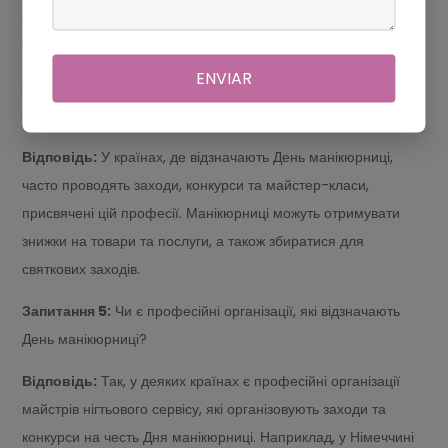
бути пов'язані з історичними подіями або професійними
традиціями, що відзначаються у відповідних країнах.
ENVIAR
Запитання 4:
Як святкують День манікюрниці в інших
країнах?
Відповідь:
У країнах, де відзначають День манікюрниці,
часто проводять заходи, конкурси та майстер-класи,
присвячені цій професії. Манікюрниці можуть отримувати
знижки на товари та послуги, а також збиратися для
святкових заходів.
Запитання 5:
Чи є професійні організації, які відзначають
День манікюрниці?
Відповідь:
Так, у деяких країнах є професійні організації
майстрів нігтьового сервісу, які організовують заходи та
конкурси на честь Дня манікюрниці. Наприклад, у Німеччині