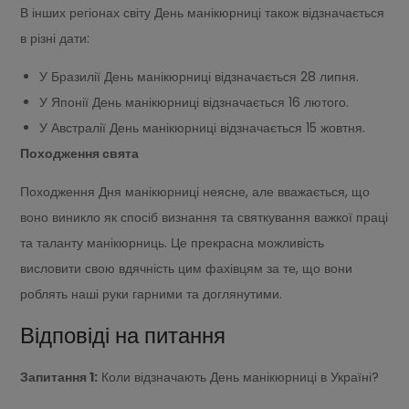
В інших регіонах світу День манікюрниці також відзначається
в різні дати:
У Бразилії День манікюрниці відзначається 28 липня.
У Японії День манікюрниці відзначається 16 лютого.
У Австралії День манікюрниці відзначається 15 жовтня.
Походження свята
Походження Дня манікюрниці неясне, але вважається, що
воно виникло як спосіб визнання та святкування важкої праці
та таланту манікюрниць. Це прекрасна можливість
висловити свою вдячність цим фахівцям за те, що вони
роблять наші руки гарними та доглянутими.
Відповіді на питання
Запитання 1:
Коли відзначають День манікюрниці в Україні?