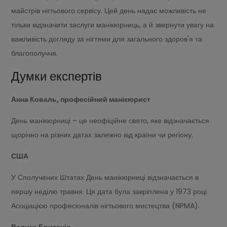
майстрів нігтьового сервісу. Цей день надає можливість не
тільки відзначити заслуги манікюрниць, а й звернути увагу на
важливість догляду за нігтями для загального здоров'я та
благополуччя.
Думки експертів
Анна Коваль, професійний манікюрист
День манікюрниці – це неофіційне свято, яке відзначається
щорічно на різних датах залежно від країни чи регіону.
США
У Сполучених Штатах День манікюрниці відзначається в
першу неділю травня. Ця дата була закріплена у 1973 році
Асоціацією професіоналів нігтьового мистецтва (NPMA).