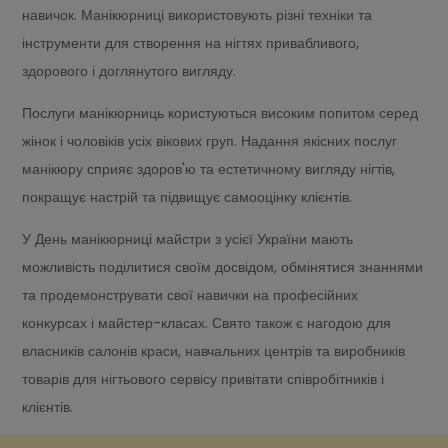
навичок. Манікюрниці використовують різні техніки та
інструменти для створення на нігтях привабливого,
здорового і доглянутого вигляду.
Послуги манікюрниць користуються високим попитом серед
жінок і чоловіків усіх вікових груп. Надання якісних послуг
манікюру сприяє здоров'ю та естетичному вигляду нігтів,
покращує настрій та підвищує самооцінку клієнтів.
У День манікюрниці майстри з усієї України мають
можливість поділитися своїм досвідом, обмінятися знаннями
та продемонструвати свої навички на професійних
конкурсах і майстер-класах. Свято також є нагодою для
власників салонів краси, навчальних центрів та виробників
товарів для нігтьового сервісу привітати співробітників і
клієнтів.