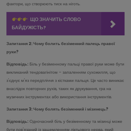
фактори, що створюють тиск на ніготь.
ЩО ЗНАЧИТЬ СЛОВО
БАЙДУЖІСТЬ?
Запитання 2: Чому болить безіменний палець правої
руки?
Відповідь:
Біль у безіменному пальці правої руки може бути
викликаний тендовагінітом – запаленням сухожилля, що
з'єднує м'яз передпліччя з кістками пальця. Це часто виникає
внаслідок повторних рухів, таких як друкування, гра на
музичних інструментах або використання інструментів.
Запитання 3: Чому болять безіменний і мізинець?
Відповідь:
Одночасний біль у безіменному та мізинці може
бути пов'язаний із защемленням ліктьового нерва, який