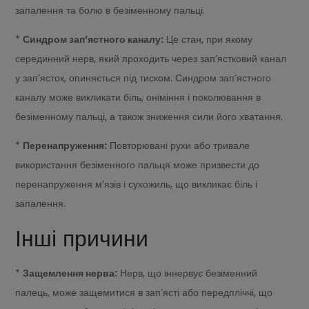
запалення та болю в безіменному пальці.
*
Синдром зап’ястного каналу:
Це стан, при якому
серединний нерв, який проходить через зап’ястковий канал
у зап’ясток, опиняється під тиском. Синдром зап’ястного
каналу може викликати біль, оніміння і поколювання в
безіменному пальці, а також зниження сили його хватання.
*
Перенапруження:
Повторювані рухи або тривале
використання безіменного пальця може призвести до
перенапруження м’язів і сухожиль, що викликає біль і
запалення.
Інші причини
*
Защемлення нерва:
Нерв, що іннервує безіменний
палець, може защемитися в зап’ясті або передпліччі, що