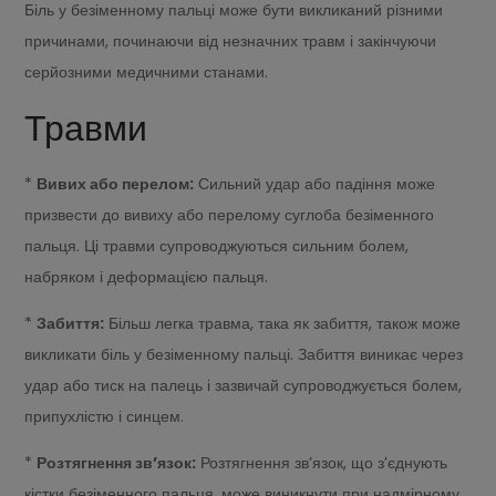
Біль у безіменному пальці може бути викликаний різними
причинами, починаючи від незначних травм і закінчуючи
серйозними медичними станами.
Травми
*
Вивих або перелом:
Сильний удар або падіння може
призвести до вивиху або перелому суглоба безіменного
пальця. Ці травми супроводжуються сильним болем,
набряком і деформацією пальця.
*
Забиття:
Більш легка травма, така як забиття, також може
викликати біль у безіменному пальці. Забиття виникає через
удар або тиск на палець і зазвичай супроводжується болем,
припухлістю і синцем.
*
Розтягнення зв’язок:
Розтягнення зв’язок, що з’єднують
кістки безіменного пальця, може виникнути при надмірному