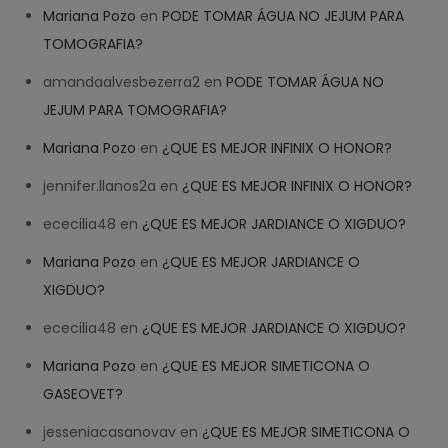
Mariana Pozo
en
PODE TOMAR ÁGUA NO JEJUM PARA
TOMOGRAFIA?
amandaalvesbezerra2
en
PODE TOMAR ÁGUA NO
JEJUM PARA TOMOGRAFIA?
Mariana Pozo
en
¿QUE ES MEJOR INFINIX O HONOR?
jennifer.llanos2a
en
¿QUE ES MEJOR INFINIX O HONOR?
ececilia48
en
¿QUE ES MEJOR JARDIANCE O XIGDUO?
Mariana Pozo
en
¿QUE ES MEJOR JARDIANCE O
XIGDUO?
ececilia48
en
¿QUE ES MEJOR JARDIANCE O XIGDUO?
Mariana Pozo
en
¿QUE ES MEJOR SIMETICONA O
GASEOVET?
jesseniacasanovav
en
¿QUE ES MEJOR SIMETICONA O