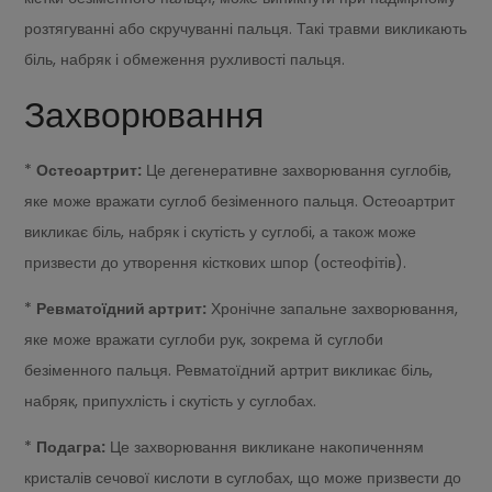
розтягуванні або скручуванні пальця. Такі травми викликають
біль, набряк і обмеження рухливості пальця.
Захворювання
*
Остеоартрит:
Це дегенеративне захворювання суглобів,
яке може вражати суглоб безіменного пальця. Остеоартрит
викликає біль, набряк і скутість у суглобі, а також може
призвести до утворення кісткових шпор (остеофітів).
*
Ревматоїдний артрит:
Хронічне запальне захворювання,
яке може вражати суглоби рук, зокрема й суглоби
безіменного пальця. Ревматоїдний артрит викликає біль,
набряк, припухлість і скутість у суглобах.
*
Подагра:
Це захворювання викликане накопиченням
кристалів сечової кислоти в суглобах, що може призвести до