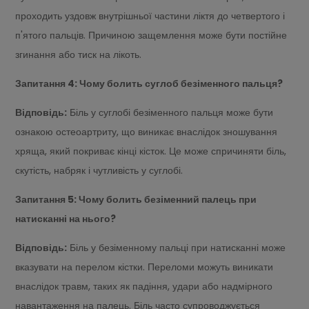
проходить уздовж внутрішньої частини ліктя до четвертого і
п'ятого пальців. Причиною защемлення може бути постійне
згинання або тиск на лікоть.
Запитання 4: Чому болить суглоб безіменного пальця?
Відповідь:
Біль у суглобі безіменного пальця може бути
ознакою остеоартриту, що виникає внаслідок зношування
хряща, який покриває кінці кісток. Це може спричиняти біль,
скутість, набряк і чутливість у суглобі.
Запитання 5: Чому болить безіменний палець при
натисканні на нього?
Відповідь:
Біль у безіменному пальці при натисканні може
вказувати на перелом кістки. Переломи можуть виникати
внаслідок травм, таких як падіння, удари або надмірного
навантаження на палець. Біль часто супроводжується