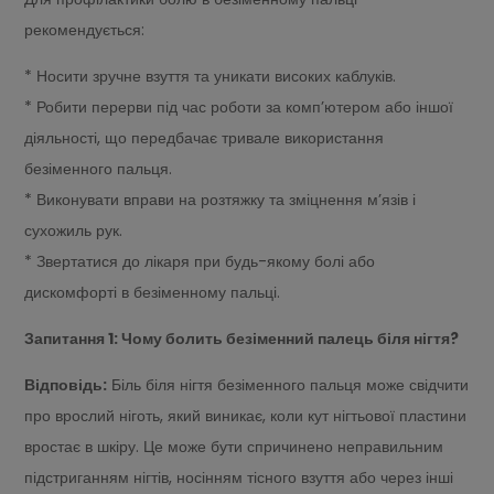
рекомендується:
* Носити зручне взуття та уникати високих каблуків.
* Робити перерви під час роботи за комп’ютером або іншої
діяльності, що передбачає тривале використання
безіменного пальця.
* Виконувати вправи на розтяжку та зміцнення м’язів і
сухожиль рук.
* Звертатися до лікаря при будь-якому болі або
дискомфорті в безіменному пальці.
Запитання 1: Чому болить безіменний палець біля нігтя?
Відповідь:
Біль біля нігтя безіменного пальця може свідчити
про врослий ніготь, який виникає, коли кут нігтьової пластини
вростає в шкіру. Це може бути спричинено неправильним
підстриганням нігтів, носінням тісного взуття або через інші