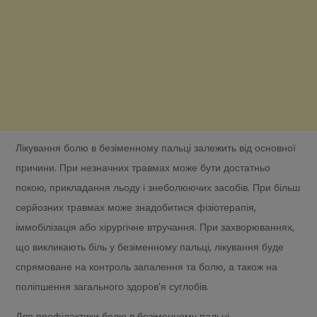
Лікування болю в безіменному пальці залежить від основної
причини. При незначних травмах може бути достатньо
покою, прикладання льоду і знеболюючих засобів. При більш
серйозних травмах може знадобитися фізіотерапія,
іммобілізація або хірургічне втручання. При захворюваннях,
що викликають біль у безіменному пальці, лікування буде
спрямоване на контроль запалення та болю, а також на
поліпшення загального здоров’я суглобів.
Для профілактики болю в безіменному пальці