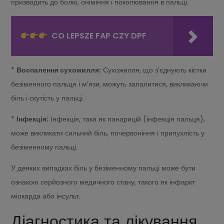
призводить до болю, оніміння і поколювання в пальці.
CO LEPSZE FAP CZY DPF
*
Воспалення сухожилля:
Сухожилля, що з’єднують кістки
безіменного пальця і м’язи, можуть запалитися, викликаючи
біль і скутість у пальці.
*
Інфекція:
Інфекція, така як панарицій (інфекція пальця),
може викликати сильний біль, почервоніння і припухлість у
безіменному пальці.
У деяких випадках біль у безіменному пальці може бути
ознакою серйозного медичного стану, такого як інфаркт
міокарда або інсульт.
Діагностика та лікування