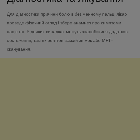
Для діагностики причини болю в безіменному пальці лікар
проведе фізичний огляд і збере анамнез про симптоми
пацієнта. У деяких випадках можуть знадобитися додаткові
обстеження, такі як рентгенівський знімок або МРТ-
сканування.