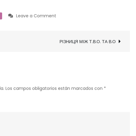
on
Leave a Comment
ЧОМУ
НЕ
МОЖНА
РІЗНИЦЯ МІЖ Т.В.О. ТА В.О
ДАРУВАТИ
ПОДАРУНКИ
НАПЕРЕД?
a.
Los campos obligatorios están marcados con
*