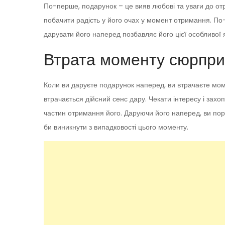
По-перше, подарунок – це вияв любові та уваги до от
побачити радість у його очах у момент отримання. По-
дарувати його наперед позбавляє його цієї особливої я
Втрата моменту сюрпри
Коли ви даруєте подарунок наперед, ви втрачаєте мом
втрачається дійсний сенс дару. Чекати інтересу і зах
частин отримання його. Даруючи його наперед, ви пор
би виникнути з випадковості цього моменту.