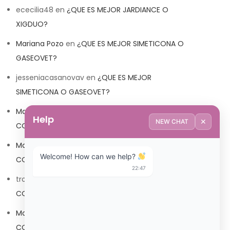
ececilia48
en
¿QUE ES MEJOR JARDIANCE O
XIGDUO?
Mariana Pozo
en
¿QUE ES MEJOR SIMETICONA O
GASEOVET?
jesseniacasanovav
en
¿QUE ES MEJOR
SIMETICONA O GASEOVET?
Mariana Pozo
en
¿QUE ES MEJOR TRIBEDOCE
Help
✕
NEW CHAT
COMPUESTO O TRIBEDOCE DX?
Mariana Pozo
en
¿QUE ES MEJOR TRIBEDOCE
Welcome! How can we help? 
COMPUESTO O TRIBEDOCE DX?
22:47
trolls_pipis
en
¿QUE ES MEJOR TRIBEDOCE
COMPUESTO O TRIBEDOCE DX?
Mariana Pozo
en
¿QUE ES MEJOR TRIBEDOCE
COMPUESTO O TRIBEDOCE DX?