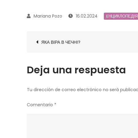
16.02.2024
EНЦИКЛОПЕДІЯ
Navegación
ЯКА ВІРА В ЧЕЧНІ?
de
entradas
Deja una respuesta
Tu dirección de correo electrónico no será publicad
Comentario
*