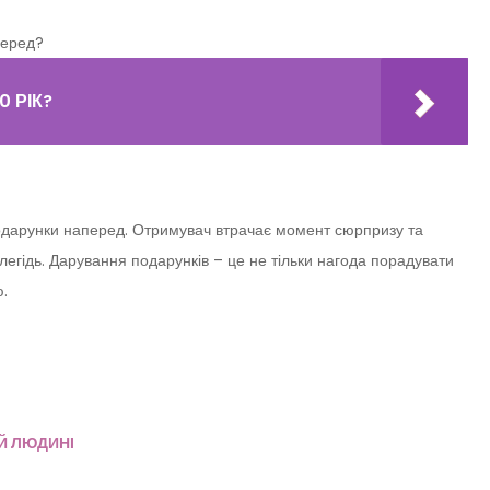
перед?
 РІК?
подарунки наперед. Отримувач втрачає момент сюрпризу та
легідь. Дарування подарунків – це не тільки нагода порадувати
ю.
Й ЛЮДИНІ