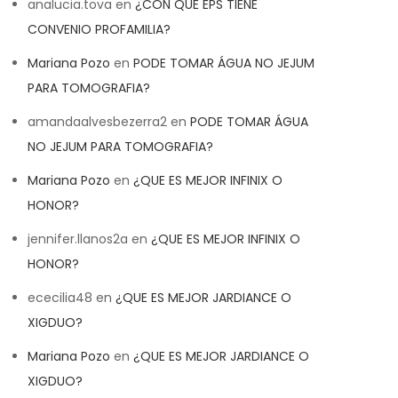
analucia.tova
en
¿CON QUE EPS TIENE
CONVENIO PROFAMILIA?
Mariana Pozo
en
PODE TOMAR ÁGUA NO JEJUM
PARA TOMOGRAFIA?
amandaalvesbezerra2
en
PODE TOMAR ÁGUA
NO JEJUM PARA TOMOGRAFIA?
Mariana Pozo
en
¿QUE ES MEJOR INFINIX O
HONOR?
jennifer.llanos2a
en
¿QUE ES MEJOR INFINIX O
HONOR?
ececilia48
en
¿QUE ES MEJOR JARDIANCE O
XIGDUO?
Mariana Pozo
en
¿QUE ES MEJOR JARDIANCE O
XIGDUO?