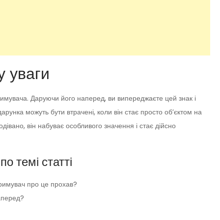
у уваги
римувача. Даруючи його наперед, ви випереджаєте цей знак і
дарунка можуть бути втрачені, коли він стає просто об’єктом на
дівано, він набуває особливого значення і стає дійсно
по темі статті
римувач про це прохав?
аперед?