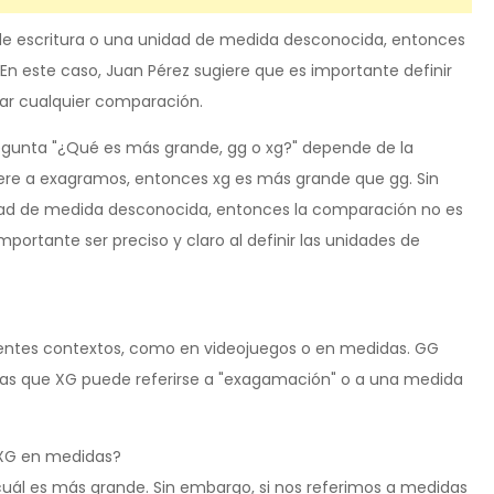
 de escritura o una unidad de medida desconocida, entonces
En este caso, Juan Pérez sugiere que es importante definir
ar cualquier comparación.
regunta "¿Qué es más grande, gg o xg?" depende de la
efiere a exagramos, entonces xg es más grande que gg. Sin
nidad de medida desconocida, entonces la comparación no es
mportante ser preciso y claro al definir las unidades de
ferentes contextos, como en videojuegos o en medidas. GG
tras que XG puede referirse a "exagamación" o a una medida
 XG en medidas?
r cuál es más grande. Sin embargo, si nos referimos a medidas