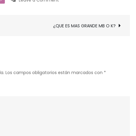
Leave a Comment
R?
¿QUE
ES
MAS
¿QUE ES MAS GRANDE MB O K?
GRANDE
GG
O
XG?
a.
Los campos obligatorios están marcados con
*