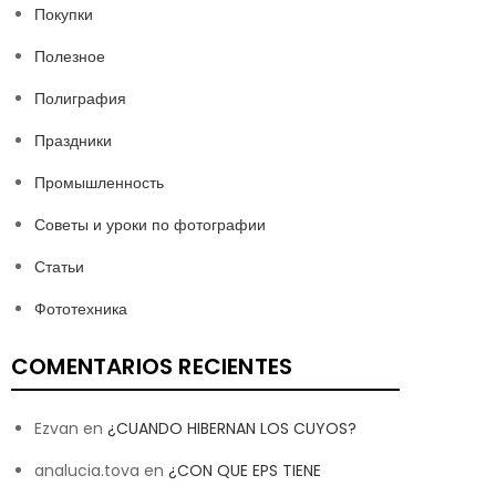
Покупки
Полезное
Полиграфия
Праздники
Промышленность
Советы и уроки по фотографии
Статьи
Фототехника
COMENTARIOS RECIENTES
Ezvan
en
¿CUANDO HIBERNAN LOS CUYOS?
analucia.tova
en
¿CON QUE EPS TIENE