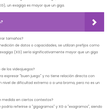
XG), un exagiga es mayor que un giga.
A?
parar tamaños?
medición de datos o capacidades, se utilizan prefijos como
 exagiga (XG) sería significativamente mayor que un giga
o de los videojuegos?
a expresar "buen juego" y no tiene relación directa con
n nivel de dificultad extremo o a una broma, pero no es un
de medida en ciertos contextos?
GG podría referirse a "gigagramos" y XG a "exagramos", siendo