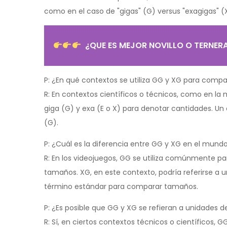
como en el caso de "gigas" (G) versus "exagigas" (
¿QUE ES MEJOR NOVILLO O TERNER
P: ¿En qué contextos se utiliza GG y XG para com
R: En contextos científicos o técnicos, como en la 
giga (G) y exa (E o X) para denotar cantidades. Un
(G).
P: ¿Cuál es la diferencia entre GG y XG en el mund
R: En los videojuegos, GG se utiliza comúnmente par
tamaños. XG, en este contexto, podría referirse a u
término estándar para comparar tamaños.
P: ¿Es posible que GG y XG se refieran a unidades 
R: Sí, en ciertos contextos técnicos o científicos, 