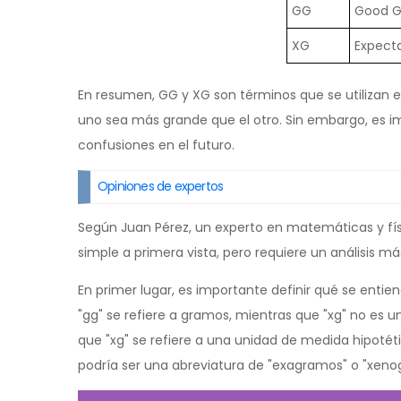
GG
Good 
XG
Expecta
En resumen, GG y XG son términos que se utilizan e
uno sea más grande que el otro. Sin embargo, es im
confusiones en el futuro.
Opiniones de expertos
Según Juan Pérez, un experto en matemáticas y fí
simple a primera vista, pero requiere un análisis m
En primer lugar, es importante definir qué se entien
"gg" se refiere a gramos, mientras que "xg" no es
que "xg" se refiere a una unidad de medida hipotét
podría ser una abreviatura de "exagramos" o "xen