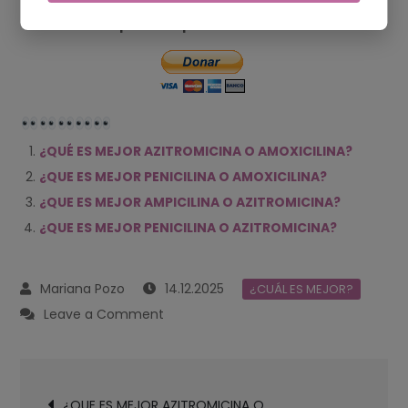
por cualquier donación!
¿QUÉ ES MEJOR AZITROMICINA O AMOXICILINA?
¿QUE ES MEJOR PENICILINA O AMOXICILINA?
¿QUE ES MEJOR AMPICILINA O AZITROMICINA?
¿QUE ES MEJOR PENICILINA O AZITROMICINA?
14.12.2025
¿CUÁL ES MEJOR?
on
Leave a Comment
¿QUE
ES
Navegación
MEJOR
¿QUE ES MEJOR AZITROMICINA O